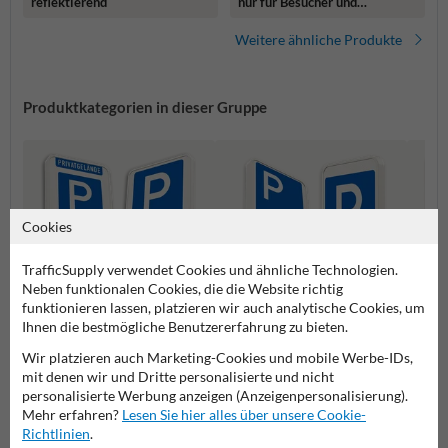
reflektierend
nur für Besucher und
mitarbeiter - für
Unbefugte verboten
Weitere ähnliche Produkte
Produktkategorien in dieser Gruppe
Cookies
TrafficSupply verwendet Cookies und ähnliche Technologien.
Neben funktionalen Cookies, die die Website richtig
funktionieren lassen, platzieren wir auch analytische Cookies, um
Ihnen die bestmögliche Benutzererfahrung zu bieten.
Parkplatz für
Behin
Wir platzieren auch Marketing-Cookies und mobile Werbe-IDs,
Parken erlaubt Schilder
Elektrofahrzeuge Schilder
Schild
mit denen wir und Dritte personalisierte und nicht
personalisierte Werbung anzeigen (Anzeigenpersonalisierung).
Mehr erfahren?
Lesen Sie hier alles über unsere Cookie-
Parkschilder
Richtlinien
.