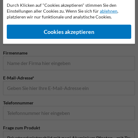
Durch Klicken auf "Cookies akzeptieren" stimmen Sie den
Einstellungen aller Cookies zu. Wenn Sie sich für
ablehnen
,
platzieren wir nur funktionale und analytische Cookies.
Stellen Sie Ihre Frage an Verkehrsschildkaufen.de
Name*
Cookies akzeptieren
Firmenname
E-Mail-Adresse*
Telefonnummer
Frage zum Produkt