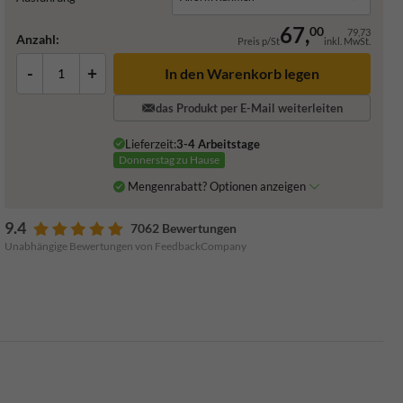
67,
00
79,73
Anzahl:
Preis p/St
inkl. MwSt.
-
+
In den Warenkorb legen
das Produkt per E-Mail weiterleiten
Lieferzeit:
3-4 Arbeitstage
Donnerstag zu Hause
Mengenrabatt? Optionen anzeigen
9.4
7062 Bewertungen
Unabhängige Bewertungen von FeedbackCompany