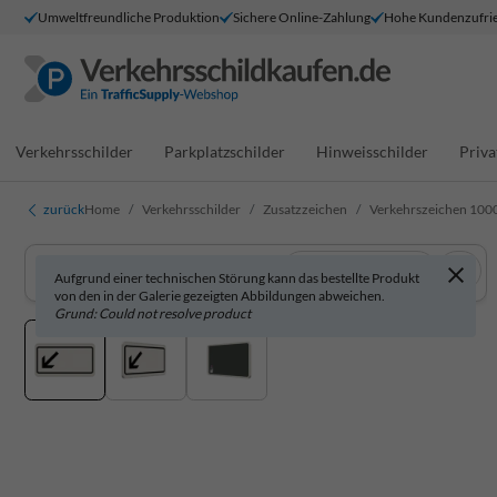
Umweltfreundliche Produktion
Sichere Online-Zahlung
Hohe Kundenzufrie
Verkehrsschilder
Parkplatzschilder
Hinweisschilder
Priva
zurück
Home
Verkehrsschilder
Zusatzzeichen
Verkehrszeichen 1000-2
In 3D anzeigen
Aufgrund einer technischen Störung kann das bestellte Produkt
von den in der Galerie gezeigten Abbildungen abweichen.
Grund: Could not resolve product