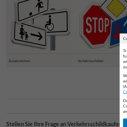
C
Tr
fu
Zusatzzeichen
Vorfahrtsschilder
wi
zu
Wi
wi
(A
Co
Du
Co
an
Stellen Sie Ihre Frage an Verkehrsschildkaufen.