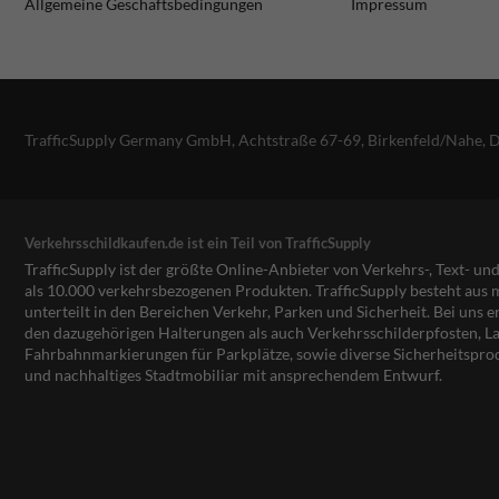
Allgemeine Geschäftsbedingungen
Impressum
TrafficSupply Germany GmbH,
Achtstraße 67-69
,
Birkenfeld/Nahe, 
Verkehrsschildkaufen.de ist ein Teil von TrafficSupply
TrafficSupply ist der größte Online-Anbieter von Verkehrs-, Text- u
als 10.000 verkehrsbezogenen Produkten. TrafficSupply besteht au
unterteilt in den Bereichen Verkehr, Parken und Sicherheit. Bei uns e
den dazugehörigen Halterungen als auch Verkehrsschilderpfosten, La
Fahrbahnmarkierungen für Parkplätze, sowie diverse Sicherheitspro
und nachhaltiges Stadtmobiliar mit ansprechendem Entwurf.