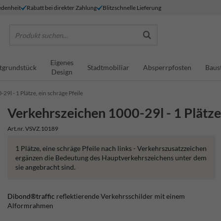
denheit
Rabatt bei direkter Zahlung
Blitzschnelle Lieferung
Produkt suchen...
Eigenes
tgrundstück
Stadtmobiliar
Absperrpfosten
Baus
Design
9l - 1 Plätze, ein schräge Pfeile
Verkehrszeichen 1000-29l - 1 Plätze,
Art.nr. VSVZ.10189
1 Plätze, eine schräge Pfeile nach links - Verkehrszusatzzeichen
ergänzen die Bedeutung des Hauptverkehrszeichens unter dem
sie angebracht sind.
Dibond®traffic
reflektierende Verkehrsschilder mit einem
Alformrahmen