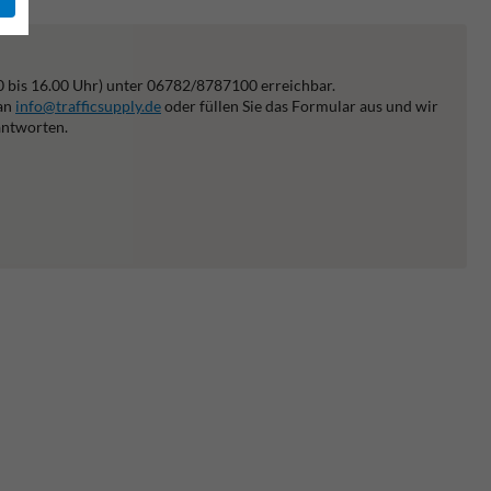
0 bis 16.00 Uhr) unter 06782/8787100 erreichbar.
 an
info@trafficsupply.de
oder füllen Sie das Formular aus und wir
antworten.