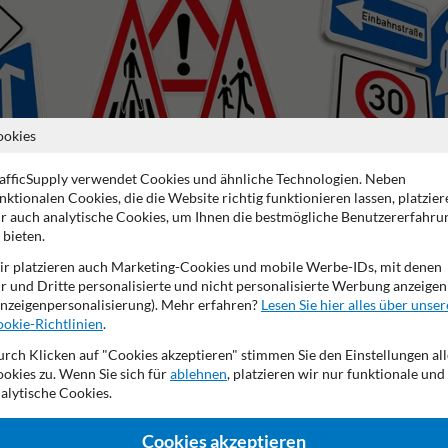
ookies
afficSupply verwendet Cookies und ähnliche Technologien. Neben
nktionalen Cookies, die die Website richtig funktionieren lassen, platzier
Gefahrenzeichen
Vorschriftszeichen
r auch analytische Cookies, um Ihnen die bestmögliche Benutzererfahru
 bieten.
r platzieren auch Marketing-Cookies und mobile Werbe-IDs, mit denen
r und Dritte personalisierte und nicht personalisierte Werbung anzeigen
nzeigenpersonalisierung). Mehr erfahren?
Lesen Sie hier alles über unser
okie-Richtlinien
.
2 Jahre Werksgarantie
Eigene Produktion
Made in DE
rch Klicken auf "Cookies akzeptieren" stimmen Sie den Einstellungen all
okies zu. Wenn Sie sich für
ablehnen
, platzieren wir nur funktionale und
alytische Cookies.
de
Cookies akzeptieren