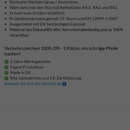
Rückseite (Verkehrs)grau / Aluminium
Wahl zwischen den (höchst) Reflexfolien RA3, RA2 und RA1
In mehreren Größen erhältlich
Produktionsprozess gemäß CE-Norm und EN 12899-1:2007
Ausgestattet mit UV-beständigem Laminat
Material aus Dibond®traffic, korrosionsbeständig und zu 100%
recycelbar
Verkehrszeichen 1000-29l - 1 Plätze, ein schräge Pfeile
kaufen?
2 Jahre Werksgarantie
Eigene Produktion
Made in DE
RAL-Gütezeichen und CE-Zertifizierung
Schauen Sie sich alle Vorteile an