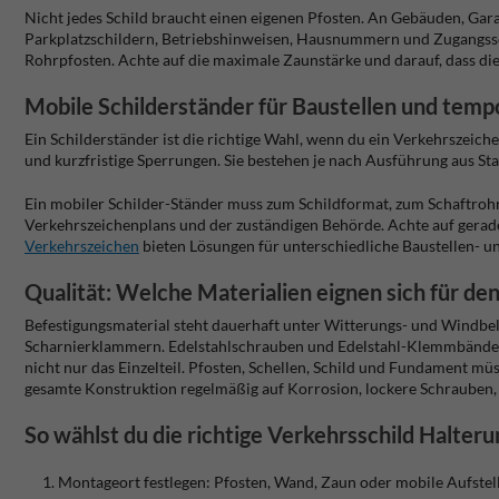
Nicht jedes Schild braucht einen eigenen Pfosten. An Gebäuden, Gara
Parkplatzschildern, Betriebshinweisen, Hausnummern und Zugangsschi
Rohrpfosten. Achte auf die maximale Zaunstärke und darauf, dass die
Mobile Schilderständer für Baustellen und temp
Ein Schilderständer ist die richtige Wahl, wenn du ein Verkehrszeic
und kurzfristige Sperrungen. Sie bestehen je nach Ausführung aus S
Ein mobiler Schilder-Ständer muss zum Schildformat, zum Schaftroh
Verkehrszeichenplans und der zuständigen Behörde. Achte auf gerade
Verkehrszeichen
bieten Lösungen für unterschiedliche Baustellen- un
Qualität: Welche Materialien eignen sich für d
Befestigungsmaterial steht dauerhaft unter Witterungs- und Windbela
Scharnierklammern. Edelstahlschrauben und Edelstahl-Klemmbänder b
nicht nur das Einzelteil. Pfosten, Schellen, Schild und Fundament 
gesamte Konstruktion regelmäßig auf Korrosion, lockere Schrauben,
So wählst du die richtige Verkehrsschild Halteru
Montageort festlegen: Pfosten, Wand, Zaun oder mobile Aufstel