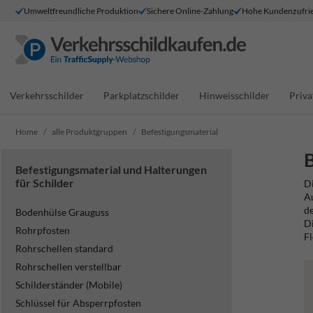
Umweltfreundliche Produktion
Sichere Online-Zahlung
Hohe Kundenzufrie
Verkehrsschilder
Parkplatzschilder
Hinweisschilder
Priva
Home
alle Produktgruppen
Befestigungsmaterial
B
Befestigungsmaterial und Halterungen
für Schilder
Di
Au
de
Bodenhülse Grauguss
Di
Rohrpfosten
Fl
Rohrschellen standard
Rohrschellen verstellbar
Schilderständer (Mobile)
Schlüssel für Absperrpfosten