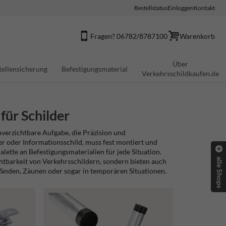
Bestellstatus
Einloggen
Kontakt
Fragen? 06782/8787100
Warenkorb
Über
tellensicherung
Befestigungsmaterial
Verkehrsschildkaufen.de
für Schilder
nverzichtbare Aufgabe, die Präzision und
r oder Informationsschild, muss fest montiert und
alette an Befestigungsmaterialien für jede Situation.
alle Shops
chtbarkeit von Verkehrsschildern, sondern bieten auch
Wänden, Zäunen oder sogar in temporären Situationen.