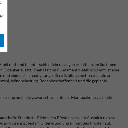
e
er
tahl und sind in unterschiedlichen Längen erhältlich. Im Sortiment
n Erdanker zusätzlichen Halt im Fundament bietet. Ø60 mm ist eine
n und eignet sich häufig für größere Schilder, mehrere Tafeln an
anzahl, Windbelastung, Bodenbeschaffenheit und die geplante
rankerung noch die gewünschte sichtbare Montagehöhe verbleibt.
dauerhafte Standorte. Richte den Pfosten vor dem Aushärten exakt
guss-Hülse sitzt fest im Untergrund und nimmt den Pfosten auf.