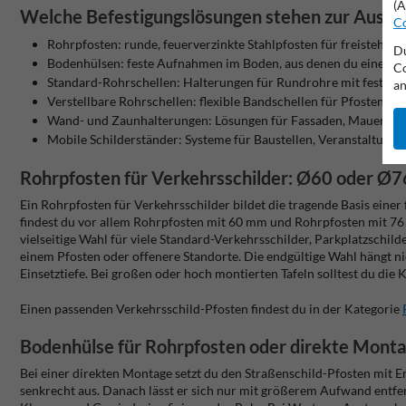
(A
Welche Befestigungslösungen stehen zur Auswa
Co
Rohrpfosten: runde, feuerverzinkte Stahlpfosten für freistehend
Du
Bodenhülsen: feste Aufnahmen im Boden, aus denen du einen R
Co
Standard-Rohrschellen: Halterungen für Rundrohre mit festem
an
Verstellbare Rohrschellen: flexible Bandschellen für Pfosten 
Wand- und Zaunhalterungen: Lösungen für Fassaden, Mauern, To
Mobile Schilderständer: Systeme für Baustellen, Veranstaltun
Rohrpfosten für Verkehrsschilder: Ø60 oder Ø
Ein Rohrpfosten für Verkehrsschilder bildet die tragende Basis einer
findest du vor allem Rohrpfosten mit 60 mm und Rohrpfosten mit 76
vielseitige Wahl für viele Standard-Verkehrsschilder, Parkplatzschild
einem Pfosten oder offenere Standorte. Die endgültige Wahl hängt n
Einsetztiefe. Bei großen oder hoch montierten Tafeln solltest du die 
Einen passenden Verkehrsschild-Pfosten findest du in der Kategorie
Bodenhülse für Rohrpfosten oder direkte Mont
Bei einer direkten Montage setzt du den Straßenschild-Pfosten mit E
senkrecht aus. Danach lässt er sich nur mit größerem Aufwand entfer