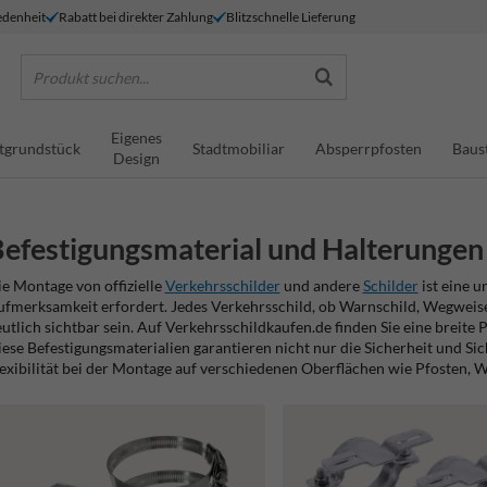
denheit
Rabatt bei direkter Zahlung
Blitzschnelle Lieferung
Produkt suchen...
Eigenes
tgrundstück
Stadtmobiliar
Absperrpfosten
Baus
Design
efestigungsmaterial und Halterungen 
e Montage von offizielle
Verkehrsschilder
und andere
Schilder
ist eine u
fmerksamkeit erfordert. Jedes Verkehrsschild, ob Warnschild, Wegweise
utlich sichtbar sein. Auf Verkehrsschildkaufen.de finden Sie eine breite P
ese Befestigungsmaterialien garantieren nicht nur die Sicherheit und Si
exibilität bei der Montage auf verschiedenen Oberflächen wie Pfosten, 