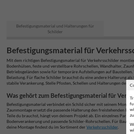
Befestigungsmaterial und Halterungen für
Schilder
Befestigungsmaterial für Verkehrssc
Mit dem richtigen Befestigungsmaterial für Verkehrsschilder montier
Bodenhülsen, feste und verstellbare Rohrschellen, Wandhalter, Zaunh
Betriebsgeländen sowie für temporäre Aufstellungen auf Baustellen
Belastung. Für flache Schilder brauchst du eine andere Halterung 
stabile Verankerung. Stelle Pfosten, Schellen und Halterungen desh
C
Was gehört zum Befestigungsmaterial für Verke
Tr
fu
Befestigungsmaterial verbindet ein Schild sicher mit seinem Montage
wi
Zaunmontage ersetzt die passende Halterung den freistehenden Pfo
zu
Teile du brauchst, hängt von deinem Projekt ab. Ein einzelnes Parkp
Bodenverankerung und passende Schilder-Rohrschellen. Für Baustellen 
Wi
deine Montage findest du im Sortiment der
Verkehrsschilder
.
wi