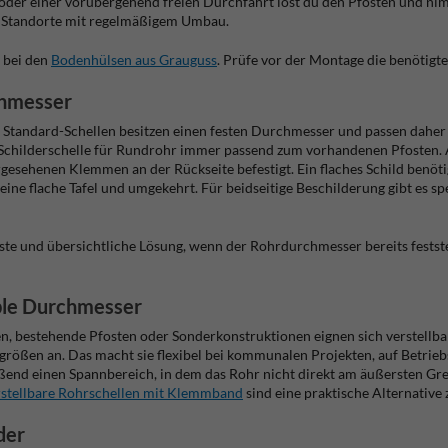
der einer vorübergehend freien Durchfahrt löst du den Pfosten und nim
r Standorte mit regelmäßigem Umbau.
 bei den
Bodenhülsen aus Grauguss
. Prüfe vor der Montage die benötigt
chmesser
hr. Standard-Schellen besitzen einen festen Durchmesser und passen dahe
ilderschelle für Rundrohr immer passend zum vorhandenen Pfosten. Auch
rgesehenen Klemmen an der Rückseite befestigt. Ein flaches Schild benö
ne flache Tafel und umgekehrt. Für beidseitige Beschilderung gibt es spe
este und übersichtliche Lösung, wenn der Rohrdurchmesser bereits fests
able Durchmesser
en, bestehende Pfosten oder Sonderkonstruktionen eignen sich verstellb
rgrößen an. Das macht sie flexibel bei kommunalen Projekten, auf Betri
nd einen Spannbereich, in dem das Rohr nicht direkt am äußersten Gren
rstellbare Rohrschellen mit Klemmband
sind eine praktische Alternative
der