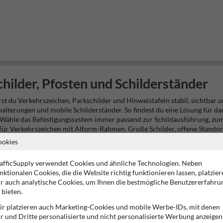
hilder, Pfosten und Schilderständer
st du Verkehrszeichen, Parkschilder und Hinweistafeln stabil, sichtbar
alterungen und mobile Schilderständer. So findest du eine Lösung für da
. Wähle das Befestigungssystem immer passend zur Schildausführung, z
als für Verkehrszeichen mit Alform-Rahmen. Große Schilder, offene Stan
alb als vollständiges Montagesystem zusammen.
ookies
hrsschilder?
afficSupply verwendet Cookies und ähnliche Technologien. Neben
nktionalen Cookies, die die Website richtig funktionieren lassen, platzier
ort. Dazu zählen der tragende Pfosten, die eigentliche Verkehrsschild-
r auch analytische Cookies, um Ihnen die bestmögliche Benutzererfahru
sten. Für vorübergehende Beschilderung kommen mobile Schilderständer
 bieten.
latzschild an einer Mauer benötigt meist nur eine Wandhalterung. Ein fre
ist häufig ein mobiles System sinnvoll, das sich schnell aufstellen, bes
r platzieren auch Marketing-Cookies und mobile Werbe-IDs, mit denen
r und Dritte personalisierte und nicht personalisierte Werbung anzeigen