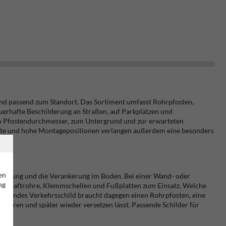
 und passend zum Standort. Das Sortiment umfasst Rohrpfosten,
uerhafte Beschilderung an Straßen, auf Parkplätzen und
um Pfostendurchmesser, zum Untergrund und zur erwarteten
dorte und hohe Montagepositionen verlangen außerdem eine besonders
en
Halterung und die Verankerung im Boden. Bei einer Wand- oder
ng
, Schaftrohre, Klemmschellen und Fußplatten zum Einsatz. Welche
istehendes Verkehrsschild braucht dagegen einen Rohrpfosten, eine
chweren und später wieder versetzen lässt. Passende Schilder für