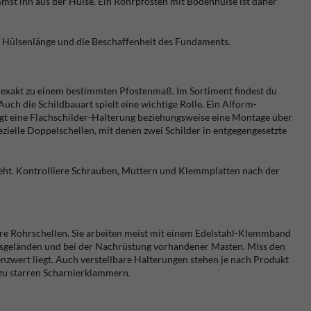
mst ihn aus der Hülse. Ein Rohrpfosten mit Bodenhülse ist daher
e Hülsenlänge und die Beschaffenheit des Fundaments.
r exakt zu einem bestimmten Pfostenmaß. Im Sortiment findest du
 die Schildbauart spielt eine wichtige Rolle. Ein Alform-
tigt eine Flachschilder-Halterung beziehungsweise eine Montage über
zielle Doppelschellen, mit denen zwei Schilder in entgegengesetzte
teht. Kontrolliere Schrauben, Muttern und Klemmplatten nach der
are Rohrschellen. Sie arbeiten meist mit einem Edelstahl-Klemmband
ebsgeländen und bei der Nachrüstung vorhandener Masten. Miss den
zwert liegt. Auch verstellbare Halterungen stehen je nach Produkt
 zu starren Scharnierklammern.