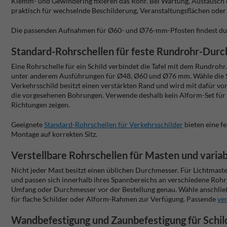
Klemm- und Gewindering fixieren das Rohr. Bei Wartung, Austausch o
praktisch für wechselnde Beschilderung, Veranstaltungsflächen ode
Die passenden Aufnahmen für Ø60- und Ø76-mm-Pfosten findest du
Standard-Rohrschellen für feste Rundrohr-Dur
Eine Rohrschelle für ein Schild verbindet die Tafel mit dem Rundro
unter anderem Ausführungen für Ø48, Ø60 und Ø76 mm. Wähle die Sch
Verkehrsschild besitzt einen verstärkten Rand und wird mit dafür vo
die vorgesehenen Bohrungen. Verwende deshalb kein Alform-Set für ei
Richtungen zeigen.
Geeignete
Standard-Rohrschellen für Verkehrsschilder
bieten eine f
Montage auf korrekten Sitz.
Verstellbare Rohrschellen für Masten und vari
Nicht jeder Mast besitzt einen üblichen Durchmesser. Für Lichtmast
und passen sich innerhalb ihres Spannbereichs an verschiedene Roh
Umfang oder Durchmesser vor der Bestellung genau. Wähle anschließe
für flache Schilder oder Alform-Rahmen zur Verfügung. Passende
ve
Wandbefestigung und Zaunbefestigung für Schil