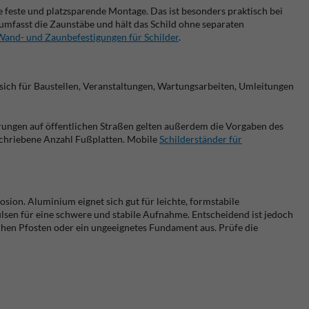
 feste und platzsparende Montage. Das ist besonders praktisch bei
umfasst die Zaunstäbe und hält das Schild ohne separaten
Wand- und Zaunbefestigungen für Schilder
.
 sich für Baustellen, Veranstaltungen, Wartungsarbeiten, Umleitungen
rungen auf öffentlichen Straßen gelten außerdem die Vorgaben des
schriebene Anzahl Fußplatten. Mobile
Schilderständer für
sion. Aluminium eignet sich gut für leichte, formstabile
sen für eine schwere und stabile Aufnahme. Entscheidend ist jedoch
chen Pfosten oder ein ungeeignetes Fundament aus. Prüfe die