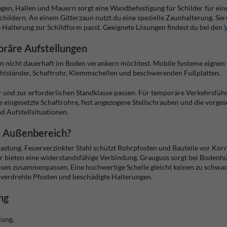
gen, Hallen und Mauern sorgt eine Wandbefestigung für Schilder für eine
ldern. An einem Gitterzaun nutzt du eine spezielle Zaunhalterung. Sie 
 Halterung zur Schildform passt. Geeignete Lösungen findest du bei den
oräre Aufstellungen
hen nicht dauerhaft im Boden verankern möchtest. Mobile Systeme eignen
tahlständer, Schaftrohr, Klemmschellen und beschwerenden Fußplatten.
r und zur erforderlichen Standklasse passen. Für temporäre Verkehrsfüh
 eingesetzte Schaftrohre, fest angezogene Stellschrauben und die vorge
d Aufstellsituationen.
en Außenbereich?
stung. Feuerverzinkter Stahl schützt Rohrpfosten und Bauteile vor Korro
ieten eine widerstandsfähige Verbindung. Grauguss sorgt bei Bodenhül
müssen zusammenpassen. Eine hochwertige Schelle gleicht keinen zu schwa
 verdrehte Pfosten und beschädigte Halterungen.
ng
lung.