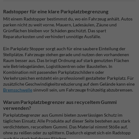
Radstopper für eine klare Parkplatzbegrenzung
Mit einem Radstopper bestimmst du, wo ein Fahrzeug anhält. Autos
parken nicht zu weit vorne. Mauern, Ladesäulen, Zäune und
Grünflächen bleiben vor Schäden geschützt. Das spart
Reparaturkosten und verhindert unnötige Ausfälle.
Ein Parkplatz Stopper sorgt auch für eine saubere Einteilung der
Stellplätze. Fahrzeuge stehen gerade und nutzen den vorhandenen
Raum besser aus. Das bringt Ordnung auf stark genutzten Flächen
wie Betriebsgeländen, Logistikzentren oder Baustellen. In
Kombination mit passenden Parkplatzschildern oder
Verkehrszeichen entsteht ein professionell gestalteter Parkplatz. Für
zusätzliche Geschwindigkeitsreduzierung auf dem Gelände kann eine
Bremsschwelle
sinnvoll sein, um Fahrzeuge frühzeitig abzubremsen.
Warum Parkplatzbegrenzer aus recyceltem Gummi
verwenden?
Parkplatzbegrenzer aus Gummi bieten zuverlässigen Schutz im
täglichen Einsatz. Alle Produkte auf dieser Seite bestehen aus stark
verdichtetem, recyceltem Gummi. Das Material nimmt Stöße auf,
ohne zu reißen oder zu splittern. Dadurch eignet sich ein Radstopp
auch für stark befahrene Flächen.