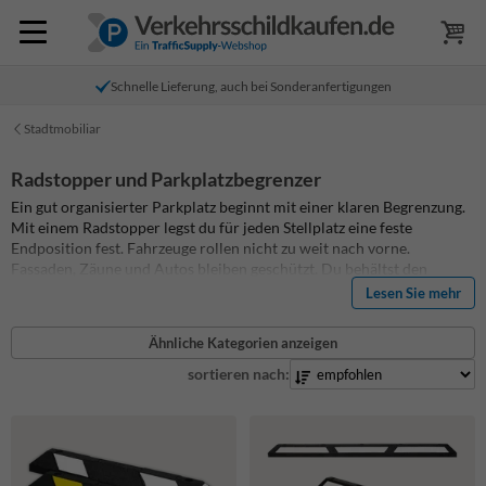
Schnelle Lieferung, auch bei Sonderanfertigungen
Stadtmobiliar
Radstopper und Parkplatzbegrenzer
Ein gut organisierter Parkplatz beginnt mit einer klaren Begrenzung.
Mit einem Radstopper legst du für jeden Stellplatz eine feste
Endposition fest. Fahrzeuge rollen nicht zu weit nach vorne.
Fassaden, Zäune und Autos bleiben geschützt. Du behältst den
Überblick und sorgst für mehr Sicherheit auf deinem Gelände.
Auf
Lesen Sie mehr
dieser Seite findest du Radstopper und Parkplatz Stopper für den
täglichen Einsatz. Alle Modelle bestehen aus starkem, recyceltem
Ähnliche Kategorien anzeigen
Gummi. Sie sind mit reflektierenden Markierungen ausgestattet und
halten Regen, Öl und UV-Strahlung stand. Das Befestigungsmaterial
sortieren nach:
ist im Lieferumfang enthalten. So richtest du deinen Parkplatz schnell
und dauerhaft ein.
Sieh dir unten an, welcher Radstopp zu deinem
Projekt passt, und entscheide dich für eine langlebige
Parkplatzbegrenzung.