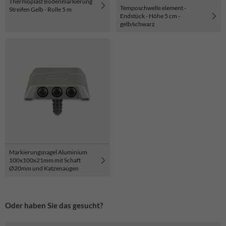
Thermoplast Bodenmarkierung
Temposchwelle element -
Streifen Gelb - Rolle 5 m
Endstück - Höhe 5 cm -
gelb/schwarz
Markierungsnagel Aluminium
100x100x21mm mit Schaft
Ø20mm und Katzenaugen
Oder haben Sie das gesucht?