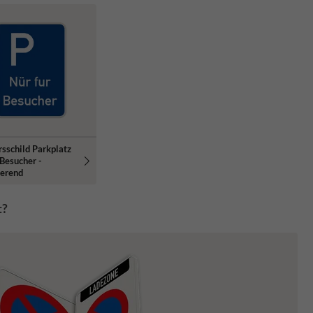
sschild Parkplatz
 Besucher -
ierend
t?