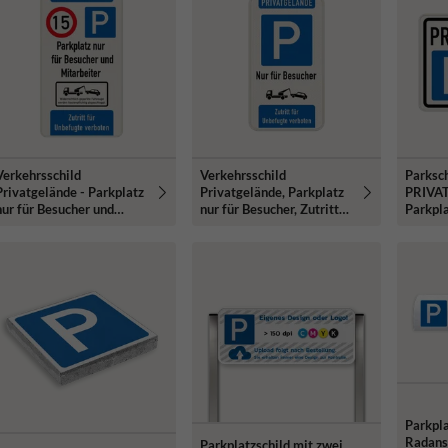
Verkehrsschild
Verkehrsschild
Parksch
Privatgelände - Parkplatz
Privatgelände, Parkplatz
PRIVA
nur für Besucher und
nur für Besucher, Zutritt
Parkpla
mitarbeiter - für
verboten - reflektierend
Besuche
Unbefugte verboten
Parkpla
Radans
Parkplatzschild mit zwei