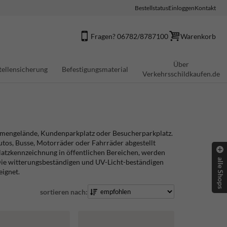
Bestellstatus
Einloggen
Kontakt
Fragen? 06782/8787100
Warenkorb
Über
tellensicherung
Befestigungsmaterial
Verkehrsschildkaufen.de
irmengelände, Kundenparkplatz oder Besucherparkplatz.
utos, Busse, Motorräder oder Fahrräder abgestellt
latzkennzeichnung in öffentlichen Bereichen, werden
alle Shops
. Die witterungsbeständigen und UV-Licht-beständigen
eignet.
sortieren nach: