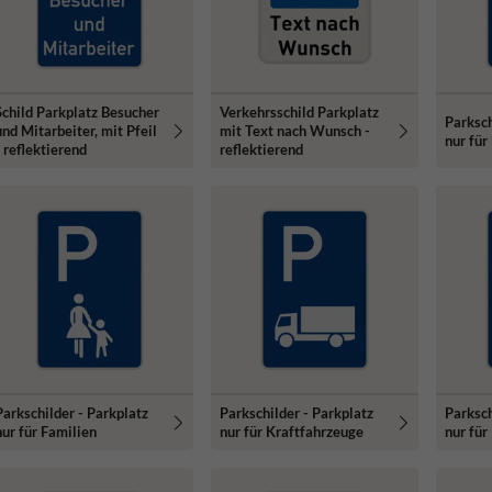
Schild Parkplatz Besucher
Verkehrsschild Parkplatz
Parksch
und Mitarbeiter, mit Pfeil
mit Text nach Wunsch -
nur für
- reflektierend
reflektierend
Parkschilder - Parkplatz
Parkschilder - Parkplatz
Parksch
nur für Familien
nur für Kraftfahrzeuge
nur für