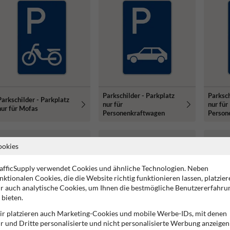
Parkschilder - Parkplatz
Parksch
Parkschilder - Parkplatz
nur für
nur für
nur für Mofas
Personenkraftwagen
Person
Anhäng
ookies
afficSupply verwendet Cookies und ähnliche Technologien. Neben
nktionalen Cookies, die die Website richtig funktionieren lassen, platzier
r auch analytische Cookies, um Ihnen die bestmögliche Benutzererfahru
 bieten.
r platzieren auch Marketing-Cookies und mobile Werbe-IDs, mit denen
r und Dritte personalisierte und nicht personalisierte Werbung anzeigen