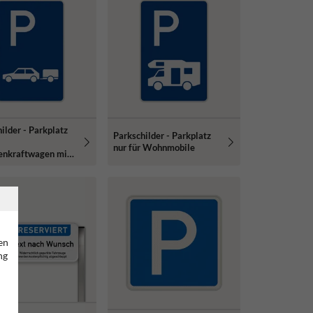
ilder - Parkplatz
Parkschilder - Parkplatz
nur für Wohnmobile
enkraftwagen mit
er
en
ng