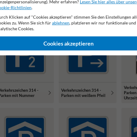
nzeigenpersonalisierung). Mehr erfahren?
Lesen Sie hier alles über unser
Privatp
Parkschilder -
Parkschild Parkplatz nur
zwei A
okie-Richtlinien
.
Privatgrundstück,
für Besucher +
mit Te
Parkplatz Besucher und
Firmenname -
rch Klicken auf "Cookies akzeptieren" stimmen Sie den Einstellungen all
Mitarbeiter mit logo
reflektierend
okies zu. Wenn Sie sich für
ablehnen
, platzieren wir nur funktionale und
alytische Cookies.
Cookies akzeptieren
Verkeh
Verkehrszeichen 314 -
Verkehrszeichen 314 -
Parken
Parken mit Nummer
Parken mit weißem Pfeil
Uhrzeit