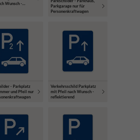
Parkschilder - Parkhaus,
ach Wunsch -
Parkgarage nur für
 600mm
Personenkraftwagen
ilder - Parkplatz
Verkehrsschild Parkplatz
mmer und Pfeil nur
mit Pfeil nach Wunsch -
rsonenkraftwagen
reflektierend