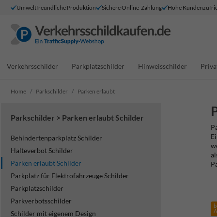
Umweltfreundliche Produktion
Sichere Online-Zahlung
Hohe Kundenzufrie
Verkehrsschilder
Parkplatzschilder
Hinweisschilder
Priva
Home
Parkschilder
Parken erlaubt
P
Parkschilder > Parken erlaubt Schilder
Pa
Ei
Behindertenparkplatz Schilder
we
Halteverbot Schilder
al
Parken erlaubt Schilder
Pa
Parkplatz für Elektrofahrzeuge Schilder
Parkplatzschilder
Parkverbotsschilder
b
A
Schilder mit eigenem Design