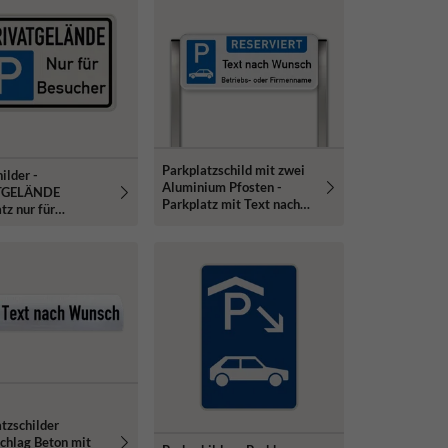
Parkplatzschild mit zwei
ilder -
Aluminium Pfosten -
TGELÄNDE
Parkplatz mit Text nach
tz nur für
Wunsch
r - reflektierend
tzschilder
chlag Beton mit