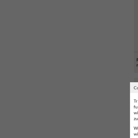
C
Tr
fu
wi
zu
Wi
wi