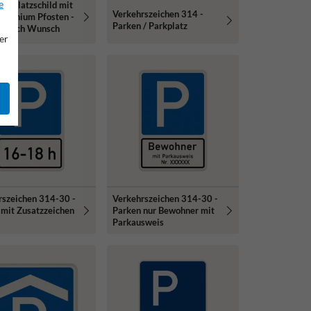
e
arkplatzschild mit
Verkehrszeichen 314 -
luminium Pfosten -
Parken / Parkplatz
xt nach Wunsch
er
rszeichen 314-30 -
Verkehrszeichen 314-30 -
 mit Zusatzzeichen
Parken nur Bewohner mit
Parkausweis