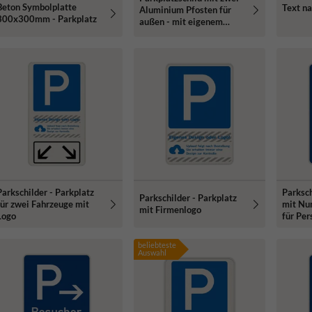
Beton Symbolplatte
Text n
Aluminium Pfosten für
300x300mm - Parkplatz
Breite
außen - mit eigenem
Design
Parkschilder - Parkplatz
Parksch
Parkschilder - Parkplatz
für zwei Fahrzeuge mit
mit Nu
mit Firmenlogo
Logo
für Pe
beliebteste
Auswahl