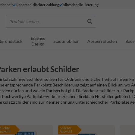
denheit
Rabatt bei direkter Zahlung
Blitzschnelle Lieferung
Produkt suchen...
Eigenes
tgrundstück
Stadtmobiliar
Absperrpfosten
Baus
Design
arken erlaubt Schilder
rkplatzhinweisschilder sorgen für Ordnung und Sicherheit auf Ihrem F
ne entsprechende Parkplatz Beschilderung zeigt auf einen Blick an, wo A
rden dürfen und wo ein Parkverbot gilt. Die Verkehrsschilder zur Parkp
s hochwertige Parkplatz-Verkehrszeichen direkt ab Hersteller geliefert
rkplatzschilder sind zur Kennzeichnung unterschiedlicher Parkplätze ge
eliebte
beliebte
uswahl
Auswahl