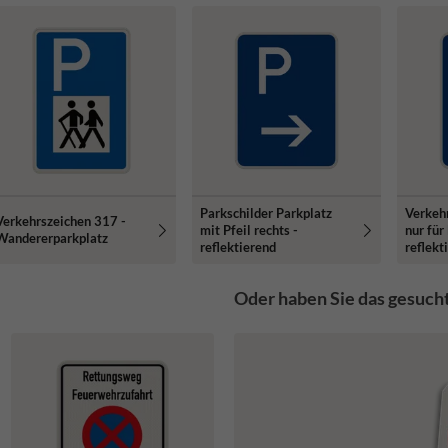
Parkschilder Parkplatz
Verkehr
Verkehrszeichen 317 -
mit Pfeil rechts -
nur für
Wandererparkplatz
reflektierend
reflekt
Oder haben Sie das gesuch