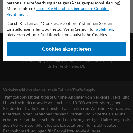
personalisierte Werbung anzeigen (Anzeigenpersonalisierung).
Mehr erfahren?
Lesen Sie hier alles über unsere Cookie-
Richtlinien
.
Durch Klicken auf "Cookies akzeptieren" stimmen Sie den
Einstellungen aller Cookies zu. Wenn Sie sich für
ablehnen
,
platzieren wir nur funktionale und analytische Cookies.
Cookies akzeptieren
TrafficSupply Germany GmbH,
Achtstraße 67-69
,
Birkenfeld/Nahe, DE
Verkehrsschildkaufen.de ist ein Teil von TrafficSupply
TrafficSupply ist der größte Online-Anbieter von Verkehrs-, Text- und
Hinweisschildern sowie von mehr als 10.000 verkehrsbezogenen
Produkten. TrafficSupply besteht aus mehreren Webshop-Konzepten,
unterteilt in den Bereichen Verkehr, Parken und Sicherheit. Bei uns
erhalten Sie Verkehrsschilder mit den dazugehörigen Halterungen als
auch Verkehrsschilderpfosten, Ladestationen für Elektroautos,
Fahrbahnmarkierungen für Parkplätze, sowie diverse