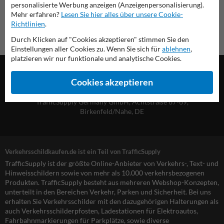
personalisierte Werbung anzeigen (Anzeigenpersonalisierung).
Mehr erfahren?
Lesen Sie hier alles über unsere Cookie-
Richtlinien
.
Durch Klicken auf "Cookies akzeptieren" stimmen Sie den
Einstellungen aller Cookies zu. Wenn Sie sich für
ablehnen
,
platzieren wir nur funktionale und analytische Cookies.
Cookies akzeptieren
TrafficSupply Germany GmbH,
Achtstraße 67-69
,
Birkenfeld/Nahe, DE
Verkehrsschildkaufen.de ist ein Teil von TrafficSupply
TrafficSupply ist der größte Online-Anbieter von Verkehrs-, Text- und
Hinweisschildern sowie von mehr als 10.000 verkehrsbezogenen
Produkten. TrafficSupply besteht aus mehreren Webshop-Konzepten,
unterteilt in den Bereichen Verkehr, Parken und Sicherheit. Bei uns
erhalten Sie Verkehrsschilder mit den dazugehörigen Halterungen als
auch Verkehrsschilderpfosten, Ladestationen für Elektroautos,
Fahrbahnmarkierungen für Parkplätze, sowie diverse