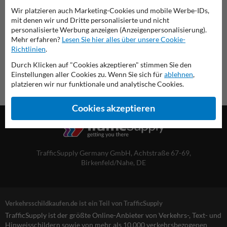
Wir platzieren auch Marketing-Cookies und mobile Werbe-IDs,
mit denen wir und Dritte personalisierte und nicht
Übersicht der offiziellen Verkehrsschilder
personalisierte Werbung anzeigen (Anzeigenpersonalisierung).
Verkehrsschildkaufen.de
Mehr erfahren?
Lesen Sie hier alles über unsere Cookie-
Richtlinien
.
Durch Klicken auf "Cookies akzeptieren" stimmen Sie den
Einstellungen aller Cookies zu. Wenn Sie sich für
ablehnen
,
platzieren wir nur funktionale und analytische Cookies.
Cookies akzeptieren
TrafficSupply Germany GmbH,
Achtstraße 67-69
,
Birkenfeld/Nahe, DE
Verkehrsschildkaufen.de ist ein Teil von TrafficSupply
TrafficSupply ist der größte Online-Anbieter von Verkehrs-, Text- und
Hinweisschildern sowie von mehr als 10.000 verkehrsbezogenen