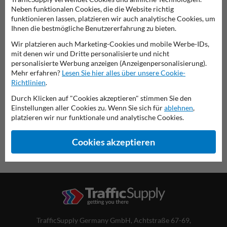
Neben funktionalen Cookies, die die Website richtig
funktionieren lassen, platzieren wir auch analytische Cookies, um
Ihnen die bestmögliche Benutzererfahrung zu bieten.
Verkehrsschild 101-11
Wir platzieren auch Marketing-Cookies und mobile Werbe-IDs,
mit denen wir und Dritte personalisierte und nicht
personalisierte Werbung anzeigen (Anzeigenpersonalisierung).
diese Informationen ausdrucken
Mehr erfahren?
Lesen Sie hier alles über unsere Cookie-
Richtlinien
.
Übersicht der offiziellen Verkehrsschilder
Verkehrsschildkaufen.de
Durch Klicken auf "Cookies akzeptieren" stimmen Sie den
Einstellungen aller Cookies zu. Wenn Sie sich für
ablehnen
,
platzieren wir nur funktionale und analytische Cookies.
Cookies akzeptieren
TrafficSupply Germany GmbH,
Achtstraße 67-69
,