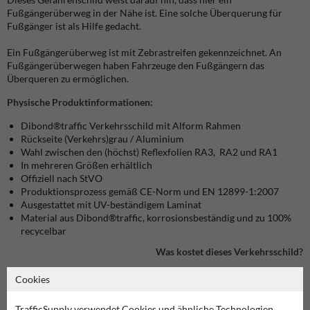
Fußgängerüberweg in der Nähe ist. Eine solche Überquerung für
Fußgänger ist als Hilfe gedacht.
Ein Fußgängerüberweg ist mit Zebrastreifen gekennzeichnet. An
Fußgängerüberwegen haben Fahrzeuge den Fußgängern das
Überqueren zu ermöglichen.
Physische Produktinformationen:
Dibond®traffic
Verkehrsschild mit Alform Rahmen
Rückseite (Verkehrs)grau / Aluminium
Wahl zwischen den (höchst) Reflexfolien RA3, RA2 und RA1
In mehreren Größen erhältlich
Offiziell nach StVO
Produktionsprozess gemäß CE-Norm und EN 12899-1:2007
Ausgestattet mit UV-beständigem Laminat
Material aus Dibond®traffic, korrosionsbeständig und zu 100%
recycelbar
Was kostet dieses Verkehrsschild?
Cookies
Produkt in unserem Webshop ansehen
TrafficSupply verwendet Cookies und ähnliche Technologien.