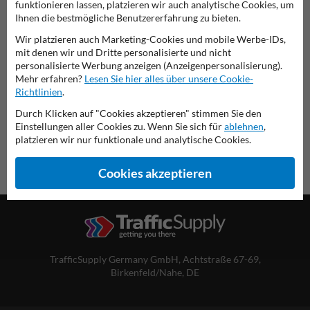
funktionieren lassen, platzieren wir auch analytische Cookies, um
Verkehrsschild 353
Ihnen die bestmögliche Benutzererfahrung zu bieten.
Wir platzieren auch Marketing-Cookies und mobile Werbe-IDs,
diese Informationen ausdrucken
mit denen wir und Dritte personalisierte und nicht
personalisierte Werbung anzeigen (Anzeigenpersonalisierung).
Übersicht der offiziellen Verkehrsschilder
Mehr erfahren?
Lesen Sie hier alles über unsere Cookie-
Verkehrsschildkaufen.de
Richtlinien
.
Durch Klicken auf "Cookies akzeptieren" stimmen Sie den
Einstellungen aller Cookies zu. Wenn Sie sich für
ablehnen
,
platzieren wir nur funktionale und analytische Cookies.
Cookies akzeptieren
TrafficSupply Germany GmbH,
Achtstraße 67-69
,
Birkenfeld/Nahe, DE