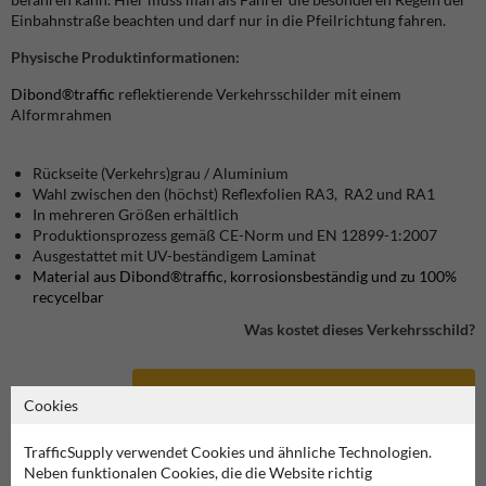
Einbahnstraße beachten und darf nur in die Pfeilrichtung fahren.
Physische Produktinformationen:
Dibond®traffic
reflektierende Verkehrsschilder mit einem
Alformrahmen
Rückseite (Verkehrs)grau / Aluminium
Wahl zwischen den (höchst) Reflexfolien RA3, RA2 und RA1
In mehreren Größen erhältlich
Produktionsprozess gemäß CE-Norm und EN 12899-1:2007
Ausgestattet mit UV-beständigem Laminat
Material aus Dibond®traffic, korrosionsbeständig und zu 100%
recycelbar
Was kostet dieses Verkehrsschild?
Produkt in unserem Webshop ansehen
Cookies
TrafficSupply verwendet Cookies und ähnliche Technologien.
Neben funktionalen Cookies, die die Website richtig