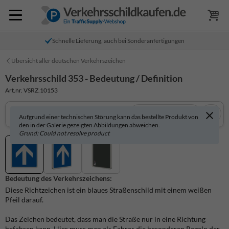
Schnelle Lieferung, auch bei Sonderanfertigungen
Übersicht aller deutschen Verkehrszeichen
Verkehrsschild 353 - Bedeutung / Definition
Art.nr. VSRZ.10153
In 3D anzeigen
Aufgrund einer technischen Störung kann das bestellte Produkt von
den in der Galerie gezeigten Abbildungen abweichen.
Grund: Could not resolve product
Bedeutung des Verkehrszeichens:
Diese Richtzeichen ist ein blaues Straßenschild mit einem weißen
Pfeil darauf.
Das Zeichen bedeutet, dass man die Straße nur in eine Richtung
befahren kann. Hier muss man als Fahrer die besonderen Regeln der