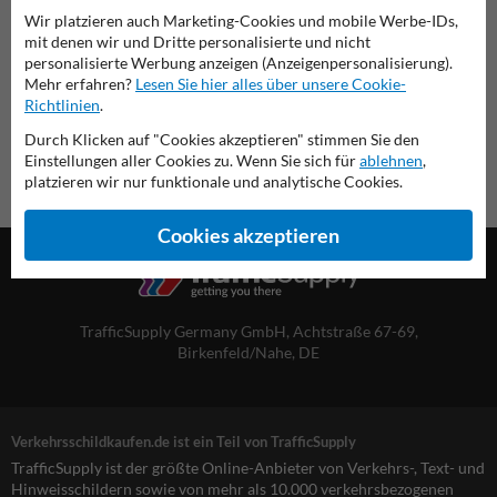
Wir platzieren auch Marketing-Cookies und mobile Werbe-IDs,
Übersicht der offiziellen Verkehrsschilder
mit denen wir und Dritte personalisierte und nicht
Verkehrsschildkaufen.de
personalisierte Werbung anzeigen (Anzeigenpersonalisierung).
Mehr erfahren?
Lesen Sie hier alles über unsere Cookie-
Richtlinien
.
Durch Klicken auf "Cookies akzeptieren" stimmen Sie den
Einstellungen aller Cookies zu. Wenn Sie sich für
ablehnen
,
platzieren wir nur funktionale und analytische Cookies.
Cookies akzeptieren
TrafficSupply Germany GmbH,
Achtstraße 67-69
,
Birkenfeld/Nahe, DE
Verkehrsschildkaufen.de ist ein Teil von TrafficSupply
TrafficSupply ist der größte Online-Anbieter von Verkehrs-, Text- und
Hinweisschildern sowie von mehr als 10.000 verkehrsbezogenen