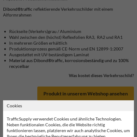
Dibond®traffic
reflektierende Verkehrsschilder mit einem
Alformrahmen
Rückseite (Verkehrs)grau / Aluminium
Wahl zwischen den (höchst) Reflexfolien RA3, RA2 und RA1
In mehreren Größen erhältlich
Produktionsprozess gemäß CE-Norm und EN 12899-1:2007
Ausgestattet mit UV-beständigem Laminat
Material aus Dibond®traffic, korrosionsbeständig und zu 100%
recycelbar
Was kostet dieses Verkehrsschild?
Produkt in unserem Webshop ansehen
Cookies
TrafficSupply verwendet Cookies und ähnliche Technologien.
Neben funktionalen Cookies, die die Website richtig
Verkehrsschild 1002-10
funktionieren lassen, platzieren wir auch analytische Cookies, um
Ihnen die bestmögliche Benutzererfahrung zu bieten.