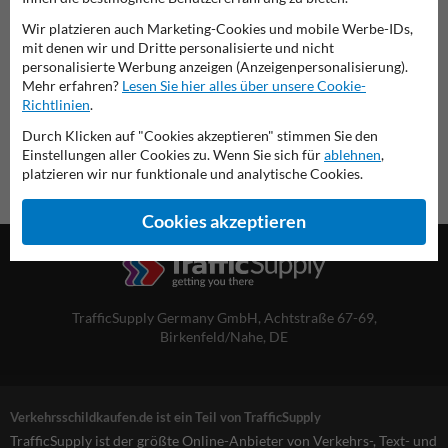
diese Informationen ausdrucken
Wir platzieren auch Marketing-Cookies und mobile Werbe-IDs,
mit denen wir und Dritte personalisierte und nicht
Übersicht der offiziellen Verkehrsschilder
personalisierte Werbung anzeigen (Anzeigenpersonalisierung).
Verkehrsschildkaufen.de
Mehr erfahren?
Lesen Sie hier alles über unsere Cookie-
Richtlinien
.
Durch Klicken auf "Cookies akzeptieren" stimmen Sie den
Einstellungen aller Cookies zu. Wenn Sie sich für
ablehnen
,
platzieren wir nur funktionale und analytische Cookies.
Cookies akzeptieren
TrafficSupply Germany GmbH,
Achtstraße 67-69
,
Birkenfeld/Nahe, DE
Verkehrsschildkaufen.de ist ein Teil von TrafficSupply
TrafficSupply ist der größte Online-Anbieter von Verkehrs-, Text- und