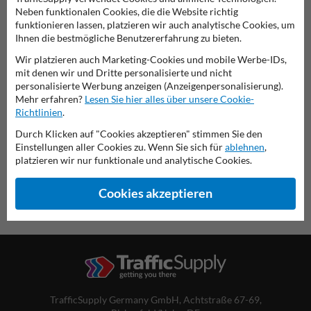
Neben funktionalen Cookies, die die Website richtig
funktionieren lassen, platzieren wir auch analytische Cookies, um
Ihnen die bestmögliche Benutzererfahrung zu bieten.
Verkehrsschild 101-55
Wir platzieren auch Marketing-Cookies und mobile Werbe-IDs,
mit denen wir und Dritte personalisierte und nicht
personalisierte Werbung anzeigen (Anzeigenpersonalisierung).
diese Informationen ausdrucken
Mehr erfahren?
Lesen Sie hier alles über unsere Cookie-
Richtlinien
.
Übersicht der offiziellen Verkehrsschilder
Verkehrsschildkaufen.de
Durch Klicken auf "Cookies akzeptieren" stimmen Sie den
Einstellungen aller Cookies zu. Wenn Sie sich für
ablehnen
,
platzieren wir nur funktionale und analytische Cookies.
Cookies akzeptieren
TrafficSupply Germany GmbH,
Achtstraße 67-69
,