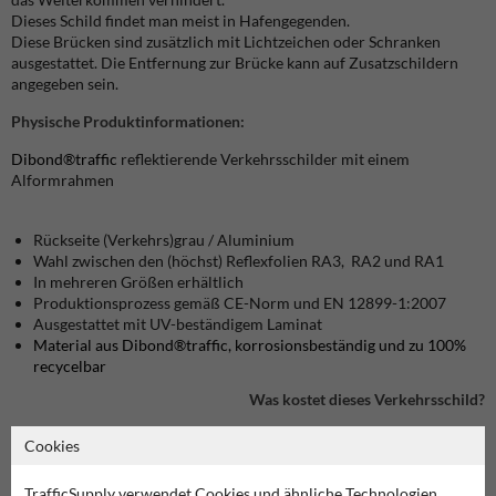
Dieses Schild findet man meist in Hafengegenden.
Diese Brücken sind zusätzlich mit Lichtzeichen oder Schranken
ausgestattet. Die Entfernung zur Brücke kann auf Zusatzschildern
angegeben sein.
Physische Produktinformationen:
Dibond®traffic
reflektierende Verkehrsschilder mit einem
Alformrahmen
Rückseite (Verkehrs)grau / Aluminium
Wahl zwischen den (höchst) Reflexfolien RA3, RA2 und RA1
In mehreren Größen erhältlich
Produktionsprozess gemäß CE-Norm und EN 12899-1:2007
Ausgestattet mit UV-beständigem Laminat
Material aus Dibond®traffic, korrosionsbeständig und zu 100%
recycelbar
Was kostet dieses Verkehrsschild?
Cookies
Produkt in unserem Webshop ansehen
TrafficSupply verwendet Cookies und ähnliche Technologien.