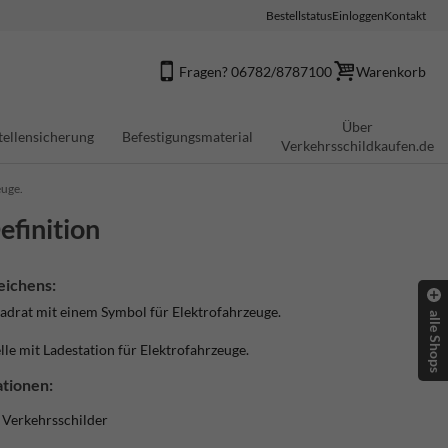
Bestellstatus
Einloggen
Kontakt
Fragen? 06782/8787100
Warenkorb
Über
tellensicherung
Befestigungsmaterial
Verkehrsschildkaufen.de
euge.
efinition
eichens:
Quadrat mit einem Symbol für Elektrofahrzeuge.
alle Shops
elle mit Ladestation für Elektrofahrzeuge.
tionen:
e Verkehrsschilder