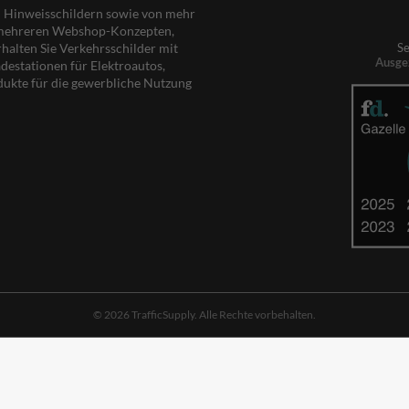
nd Hinweisschildern sowie von mehr
s mehreren Webshop-Konzepten,
rhalten Sie Verkehrsschilder mit
Se
Ausge
destationen für Elektroautos,
dukte für die gewerbliche Nutzung
© 2026 TrafficSupply. Alle Rechte vorbehalten.