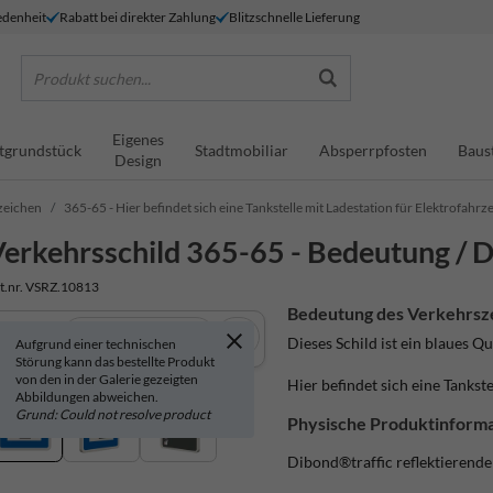
denheit
Rabatt bei direkter Zahlung
Blitzschnelle Lieferung
Produkt suchen...
Eigenes
tgrundstück
Stadtmobiliar
Absperrpfosten
Baus
Design
zeichen
365-65 - Hier befindet sich eine Tankstelle mit Ladestation für Elektrofahrz
erkehrsschild 365-65 - Bedeutung / D
t.nr. VSRZ.10813
Bedeutung des Verkehrsz
In 3D anzeigen
Dieses Schild ist ein blaues 
Aufgrund einer technischen
Störung kann das bestellte Produkt
von den in der Galerie gezeigten
Hier befindet sich eine Tankst
Abbildungen abweichen.
Grund: Could not resolve product
Physische Produktinforma
Dibond®traffic
reflektierend