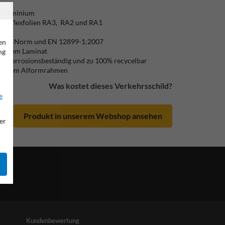
/ Aluminium
) Reflexfolien RA3, RA2 und RA1
lich
ß CE-Norm und EN 12899-1:2007
en
ändigem Laminat
ng
ic, korrosionsbeständig und zu 100% recycelbar
mit einem Alformrahmen
Was kostet dieses Verkehrsschild?
e
Produkt in unserem Webshop ansehen
er
Kundenbewertung