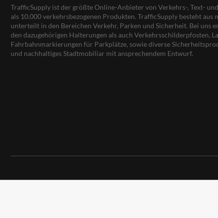
TrafficSupply ist der größte Online-Anbieter von Verkehrs-, Text- u
als 10.000 verkehrsbezogenen Produkten. TrafficSupply besteht au
unterteilt in den Bereichen Verkehr, Parken und Sicherheit. Bei uns e
den dazugehörigen Halterungen als auch Verkehrsschilderpfosten, La
Fahrbahnmarkierungen für Parkplätze, sowie diverse Sicherheitspro
und nachhaltiges Stadtmobiliar mit ansprechendem Entwurf.