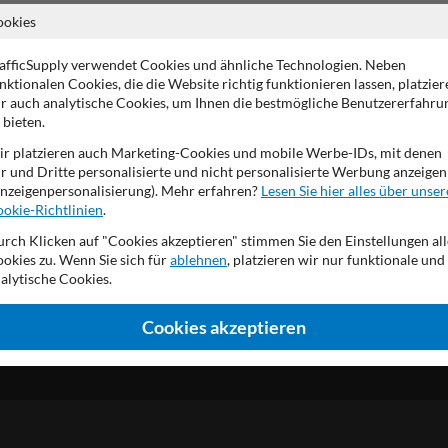
ookies
Rückseite (Verkehrs)grau 
Wahl zwischen den (höchst
In mehreren Größen erhält
afficSupply verwendet Cookies und ähnliche Technologien. Neben
Produktionsprozess gemä
nktionalen Cookies, die die Website richtig funktionieren lassen, platzier
Ausgestattet mit UV-best
r auch analytische Cookies, um Ihnen die bestmögliche Benutzererfahru
Material aus Dibond®traff
 bieten.
Erhältlich in flach oder 
r platzieren auch Marketing-Cookies und mobile Werbe-IDs, mit denen
r und Dritte personalisierte und nicht personalisierte Werbung anzeigen
nzeigenpersonalisierung). Mehr erfahren?
Lesen Sie hier alles über unser
okie-Richtlinien
.
rch Klicken auf "Cookies akzeptieren" stimmen Sie den Einstellungen all
okies zu. Wenn Sie sich für
ablehnen
, platzieren wir nur funktionale und
alytische Cookies.
Cookies akzeptieren
DE