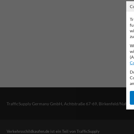
C
Tr
fu
wi
zu
Wi
wi
(A
Co
Du
Co
an
TrafficSupply Germany GmbH,
Achtstraße 67-69
,
Birkenfeld/Nahe, 
Verkehrsschildkaufen.de ist ein Teil von TrafficSupply