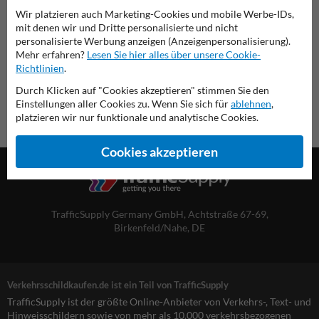
Wir platzieren auch Marketing-Cookies und mobile Werbe-IDs,
mit denen wir und Dritte personalisierte und nicht
Übersicht der offiziellen Verkehrsschilder
personalisierte Werbung anzeigen (Anzeigenpersonalisierung).
Verkehrsschildkaufen.de
Mehr erfahren?
Lesen Sie hier alles über unsere Cookie-
Richtlinien
.
Durch Klicken auf "Cookies akzeptieren" stimmen Sie den
Einstellungen aller Cookies zu. Wenn Sie sich für
ablehnen
,
platzieren wir nur funktionale und analytische Cookies.
Cookies akzeptieren
TrafficSupply Germany GmbH,
Achtstraße 67-69
,
Birkenfeld/Nahe, DE
Verkehrsschildkaufen.de ist ein Teil von TrafficSupply
TrafficSupply ist der größte Online-Anbieter von Verkehrs-, Text- und
Hinweisschildern sowie von mehr als 10.000 verkehrsbezogenen