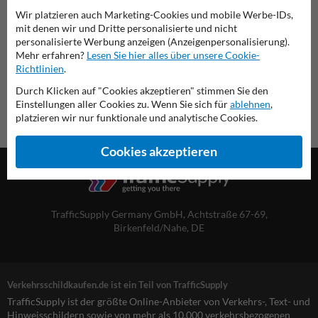
Wir platzieren auch Marketing-Cookies und mobile Werbe-IDs,
mit denen wir und Dritte personalisierte und nicht
Übersicht der offiziellen Verkehrsschilder
personalisierte Werbung anzeigen (Anzeigenpersonalisierung).
Verkehrsschildkaufen.de
Mehr erfahren?
Lesen Sie hier alles über unsere Cookie-
Richtlinien
.
Durch Klicken auf "Cookies akzeptieren" stimmen Sie den
Einstellungen aller Cookies zu. Wenn Sie sich für
ablehnen
,
platzieren wir nur funktionale und analytische Cookies.
Cookies akzeptieren
TrafficSupply Germany GmbH,
Achtstraße 67-69
,
Birkenfeld/Nahe, DE
Verkehrsschildkaufen.de ist ein Teil von TrafficSupply
TrafficSupply ist der größte Online-Anbieter von Verkehrs-, Text- und
Hinweisschildern sowie von mehr als 10.000 verkehrsbezogenen