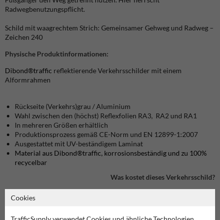
Radwegbenutzungspflicht.
Schild mit waagrechtem Strich: Gemeinsamer Gehweg und Radweg –
Zeichen 240
Physische Produktinformationen:
Dibond®traffic
reflektierende Verkehrsschilder mit einem
Alformrahmen
Rückseite (Verkehrs)grau / Aluminium
Wahl zwischen den (höchst) Reflexfolien RA3, RA2 und RA1
In mehreren Größen erhältlich
Produktionsprozess gemäß CE-Norm und EN 12899-1:2007
Ausgestattet mit UV-beständigem Laminat
Material aus Dibond®traffic, korrosionsbeständig und zu 100%
recycelbar
Was kostet dieses Verkehrsschild?
Cookies
Produkt in unserem Webshop ansehen
TrafficSupply verwendet Cookies und ähnliche Technologien.