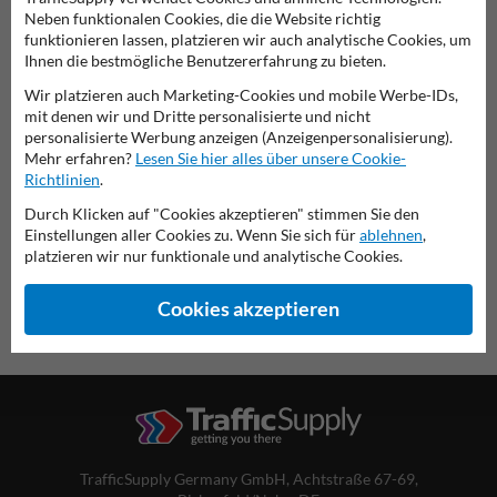
Neben funktionalen Cookies, die die Website richtig
funktionieren lassen, platzieren wir auch analytische Cookies, um
Ihnen die bestmögliche Benutzererfahrung zu bieten.
Verkehrsschild 241-20
Wir platzieren auch Marketing-Cookies und mobile Werbe-IDs,
mit denen wir und Dritte personalisierte und nicht
personalisierte Werbung anzeigen (Anzeigenpersonalisierung).
diese Informationen ausdrucken
Mehr erfahren?
Lesen Sie hier alles über unsere Cookie-
Richtlinien
.
Übersicht der offiziellen Verkehrsschilder
Verkehrsschildkaufen.de
Durch Klicken auf "Cookies akzeptieren" stimmen Sie den
Einstellungen aller Cookies zu. Wenn Sie sich für
ablehnen
,
platzieren wir nur funktionale und analytische Cookies.
Cookies akzeptieren
TrafficSupply Germany GmbH,
Achtstraße 67-69
,