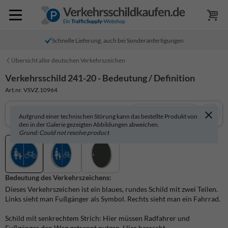
Schnelle Lieferung, auch bei Sonderanfertigungen
Übersicht aller deutschen Verkehrszeichen
Verkehrsschild 241-20 - Bedeutung / Definition
Art.nr. VSVZ.10964
In 3D anzeigen
Aufgrund einer technischen Störung kann das bestellte Produkt von
den in der Galerie gezeigten Abbildungen abweichen.
Grund: Could not resolve product
Bedeutung des Verkehrszeichens:
Dieses Verkehrszeichen ist ein blaues, rundes Schild mit zwei Teilen.
Links sieht man Fußgänger als Symbol. Rechts sieht man ein Fahrrad.
Schild mit senkrechtem Strich: Hier müssen Radfahrer und
Fußgänger den Weg getrennt nutzen. Hier herrscht