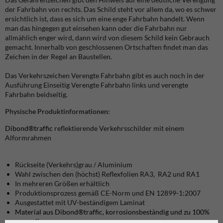
der Fahrbahn von rechts. Das Schild steht vor allem da, wo es schwer
ersichtlich ist, dass es sich um eine enge Fahrbahn handelt. Wenn
man das hingegen gut einsehen kann oder die Fahrbahn nur
allmählich enger wird, dann wird von diesem Schild kein Gebrauch
gemacht. Innerhalb von geschlossenen Ortschaften findet man das
Zeichen in der Regel an Baustellen.
Das Verkehrszeichen Verengte Fahrbahn gibt es auch noch in der
Ausführung Einseitig Verengte Fahrbahn links und verengte
Fahrbahn beidseitig.
Physische Produktinformationen:
Dibond®traffic
reflektierende Verkehrsschilder mit einem
Alformrahmen
Rückseite (Verkehrs)grau / Aluminium
Wahl zwischen den (höchst) Reflexfolien RA3, RA2 und RA1
In mehreren Größen erhältlich
Produktionsprozess gemäß CE-Norm und EN 12899-1:2007
Ausgestattet mit UV-beständigem Laminat
Material aus Dibond®traffic, korrosionsbeständig und zu 100%
recycelbar