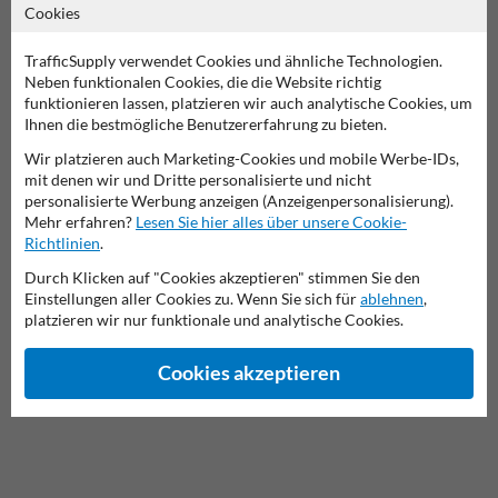
Cookies
Was kostet dieses Verkehrsschild?
TrafficSupply verwendet Cookies und ähnliche Technologien.
Neben funktionalen Cookies, die die Website richtig
Produkt in unserem Webshop ansehen
funktionieren lassen, platzieren wir auch analytische Cookies, um
Ihnen die bestmögliche Benutzererfahrung zu bieten.
Wir platzieren auch Marketing-Cookies und mobile Werbe-IDs,
mit denen wir und Dritte personalisierte und nicht
personalisierte Werbung anzeigen (Anzeigenpersonalisierung).
Verkehrsschild 121-10
Mehr erfahren?
Lesen Sie hier alles über unsere Cookie-
Richtlinien
.
diese Informationen ausdrucken
Durch Klicken auf "Cookies akzeptieren" stimmen Sie den
Einstellungen aller Cookies zu. Wenn Sie sich für
ablehnen
,
Übersicht der offiziellen Verkehrsschilder
platzieren wir nur funktionale und analytische Cookies.
Verkehrsschildkaufen.de
Cookies akzeptieren