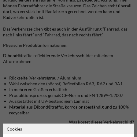
können Fahrradfahrer die Straße kreuzen. Das Zeichen steht überall
dort, wo verstärkt mit Radfahrern gerechnet werden kann und
Radverkehr üblich ist.
Das Verkehrszeichen gibt es auch in der Ausführung “Fahrrad, das
nach links fährt” und “Fahrrad, das nach rechts fährt”.
Physische Produktinformationen:
Dibond®traffic
reflektierende Verkehrsschilder mit einem
Alformrahmen
Rückseite (Verkehrs)grau / Aluminium
Wahl zwischen den (höchst) Reflexfolien RA3, RA2 und RA1
In mehreren Größen erhältlich
Produktionsprozess gemäß CE-Norm und EN 12899-1:2007
Ausgestattet mit UV-beständigem Laminat
Material aus Dibond®traffic, korrosionsbeständig und zu 100%
recycelbar
Was kostet dieses Verkehrsschild?
Cookies