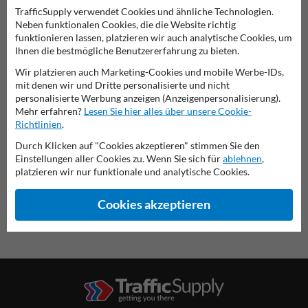
Produkt in unserem Webshop ansehen
TrafficSupply verwendet Cookies und ähnliche Technologien.
Neben funktionalen Cookies, die die Website richtig
funktionieren lassen, platzieren wir auch analytische Cookies, um
Ihnen die bestmögliche Benutzererfahrung zu bieten.
Wir platzieren auch Marketing-Cookies und mobile Werbe-IDs,
Verkehrsschild 138-20
mit denen wir und Dritte personalisierte und nicht
personalisierte Werbung anzeigen (Anzeigenpersonalisierung).
Mehr erfahren?
Lesen Sie hier alles über unsere Cookie-
diese Informationen ausdrucken
Richtlinien
.
Übersicht der offiziellen Verkehrsschilder
Durch Klicken auf "Cookies akzeptieren" stimmen Sie den
Verkehrsschildkaufen.de
Einstellungen aller Cookies zu. Wenn Sie sich für
ablehnen
,
platzieren wir nur funktionale und analytische Cookies.
Cookies akzeptieren