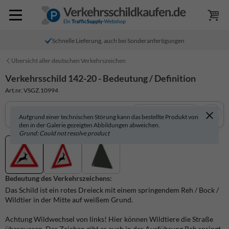
Schnelle Lieferung, auch bei Sonderanfertigungen
Übersicht aller deutschen Verkehrszeichen
Verkehrsschild 142-20 - Bedeutung / Definition
Art.nr. VSGZ.10994
In 3D anzeigen
Aufgrund einer technischen Störung kann das bestellte Produkt von
den in der Galerie gezeigten Abbildungen abweichen.
Grund: Could not resolve product
Bedeutung des Verkehrszeichens:
Das Schild ist ein rotes Dreieck mit einem springendem Reh / Bock /
Wildtier in der Mitte auf weißem Grund.
Achtung Wildwechsel von links! Hier können Wildtiere die Straße
überqueren. Das Zeichen gibt es auch in der Ausführung Reh springt