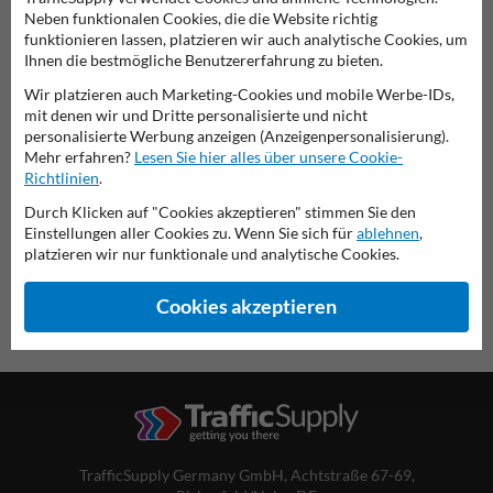
Neben funktionalen Cookies, die die Website richtig
funktionieren lassen, platzieren wir auch analytische Cookies, um
Ihnen die bestmögliche Benutzererfahrung zu bieten.
Verkehrsschild 142-20
Wir platzieren auch Marketing-Cookies und mobile Werbe-IDs,
mit denen wir und Dritte personalisierte und nicht
personalisierte Werbung anzeigen (Anzeigenpersonalisierung).
diese Informationen ausdrucken
Mehr erfahren?
Lesen Sie hier alles über unsere Cookie-
Richtlinien
.
Übersicht der offiziellen Verkehrsschilder
Verkehrsschildkaufen.de
Durch Klicken auf "Cookies akzeptieren" stimmen Sie den
Einstellungen aller Cookies zu. Wenn Sie sich für
ablehnen
,
platzieren wir nur funktionale und analytische Cookies.
Cookies akzeptieren
TrafficSupply Germany GmbH,
Achtstraße 67-69
,