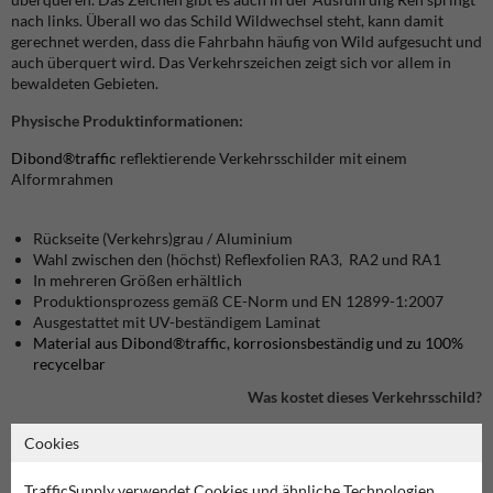
nach links. Überall wo das Schild Wildwechsel steht, kann damit
gerechnet werden, dass die Fahrbahn häufig von Wild aufgesucht und
auch überquert wird. Das Verkehrszeichen zeigt sich vor allem in
bewaldeten Gebieten.
Physische Produktinformationen:
Dibond®traffic
reflektierende Verkehrsschilder mit einem
Alformrahmen
Rückseite (Verkehrs)grau / Aluminium
Wahl zwischen den (höchst) Reflexfolien RA3, RA2 und RA1
In mehreren Größen erhältlich
Produktionsprozess gemäß CE-Norm und EN 12899-1:2007
Ausgestattet mit UV-beständigem Laminat
Material aus Dibond®traffic, korrosionsbeständig und zu 100%
recycelbar
Was kostet dieses Verkehrsschild?
Cookies
Produkt in unserem Webshop ansehen
TrafficSupply verwendet Cookies und ähnliche Technologien.