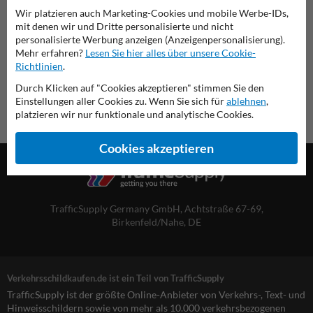
Wir platzieren auch Marketing-Cookies und mobile Werbe-IDs,
Übersicht der offiziellen Verkehrsschilder
mit denen wir und Dritte personalisierte und nicht
Verkehrsschildkaufen.de
personalisierte Werbung anzeigen (Anzeigenpersonalisierung).
Mehr erfahren?
Lesen Sie hier alles über unsere Cookie-
Richtlinien
.
Durch Klicken auf "Cookies akzeptieren" stimmen Sie den
Einstellungen aller Cookies zu. Wenn Sie sich für
ablehnen
,
platzieren wir nur funktionale und analytische Cookies.
Cookies akzeptieren
TrafficSupply Germany GmbH,
Achtstraße 67-69
,
Birkenfeld/Nahe, DE
Verkehrsschildkaufen.de ist ein Teil von TrafficSupply
TrafficSupply ist der größte Online-Anbieter von Verkehrs-, Text- und
Hinweisschildern sowie von mehr als 10.000 verkehrsbezogenen