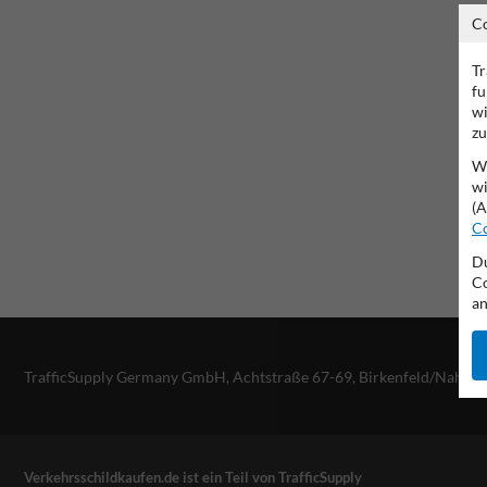
C
Tr
fu
wi
zu
Wi
wi
(A
Co
Du
Co
an
TrafficSupply Germany GmbH,
Achtstraße 67-69
,
Birkenfeld/Nahe, 
Verkehrsschildkaufen.de ist ein Teil von TrafficSupply