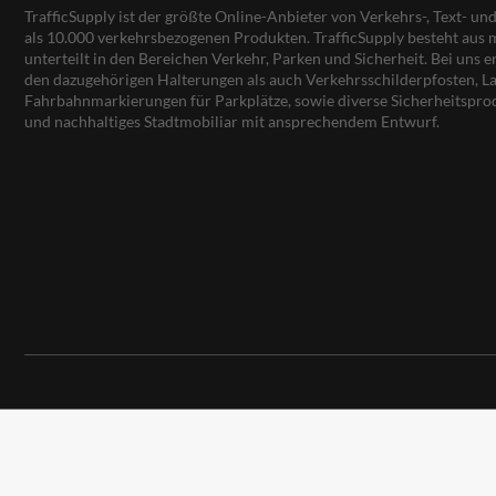
TrafficSupply ist der größte Online-Anbieter von Verkehrs-, Text- u
als 10.000 verkehrsbezogenen Produkten. TrafficSupply besteht au
unterteilt in den Bereichen Verkehr, Parken und Sicherheit. Bei uns e
den dazugehörigen Halterungen als auch Verkehrsschilderpfosten, La
Fahrbahnmarkierungen für Parkplätze, sowie diverse Sicherheitspro
und nachhaltiges Stadtmobiliar mit ansprechendem Entwurf.