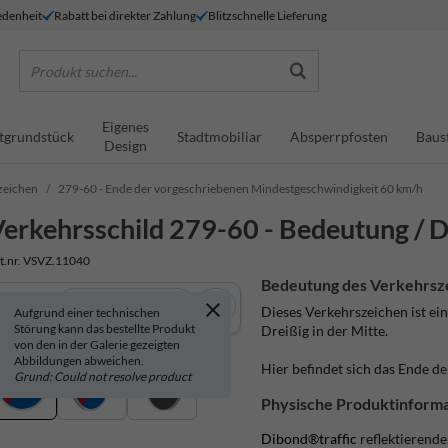
denheit
Rabatt bei direkter Zahlung
Blitzschnelle Lieferung
Produkt suchen...
Eigenes
tgrundstück
Stadtmobiliar
Absperrpfosten
Baus
Design
zeichen
279-60 - Ende der vorgeschriebenen Mindestgeschwindigkeit 60 km/h
erkehrsschild 279-60 - Bedeutung / D
t.nr. VSVZ.11040
Bedeutung des Verkehrsz
In 3D anzeigen
Dieses Verkehrszeichen ist ein
Aufgrund einer technischen
Störung kann das bestellte Produkt
Dreißig in der Mitte.
von den in der Galerie gezeigten
Abbildungen abweichen.
Hier befindet sich das Ende d
Grund: Could not resolve product
Physische Produktinforma
Dibond®traffic
reflektierend