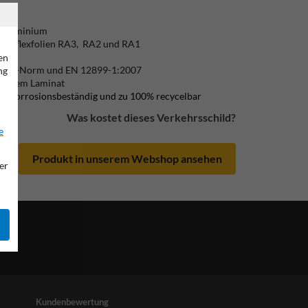
/ Aluminium
) Reflexfolien RA3, RA2 und RA1
lich
en
ß CE-Norm und EN 12899-1:2007
ng
ändigem Laminat
ic, korrosionsbeständig und zu 100% recycelbar
Was kostet dieses Verkehrsschild?
e
Produkt in unserem Webshop ansehen
er
Kundenbewertung