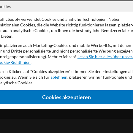
ookies
Rückseite (Verkehrs)grau 
Wahl zwischen den (höchst
afficSupply verwendet Cookies und ähnliche Technologien. Neben
In mehreren Größen erhält
nktionalen Cookies, die die Website richtig funktionieren lassen, platzier
Produktionsprozess gemä
r auch analytische Cookies, um Ihnen die bestmögliche Benutzererfahru
Ausgestattet mit UV-best
 bieten.
Material aus Dibond®traff
r platzieren auch Marketing-Cookies und mobile Werbe-IDs, mit denen
r und Dritte personalisierte und nicht personalisierte Werbung anzeigen
nzeigenpersonalisierung). Mehr erfahren?
Lesen Sie hier alles über unser
okie-Richtlinien
.
rch Klicken auf "Cookies akzeptieren" stimmen Sie den Einstellungen all
okies zu. Wenn Sie sich für
ablehnen
, platzieren wir nur funktionale und
alytische Cookies.
Cookies akzeptieren
DE