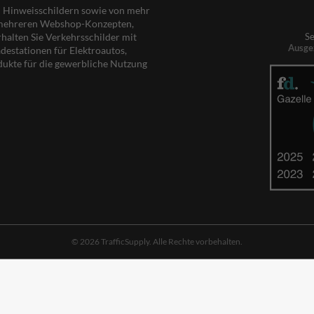
nd Hinweisschildern sowie von mehr
s mehreren Webshop-Konzepten,
rhalten Sie Verkehrsschilder mit
Se
Ausge
destationen für Elektroautos,
dukte für die gewerbliche Nutzung
© 2026 TrafficSupply. Alle Rechte vorbehalten.