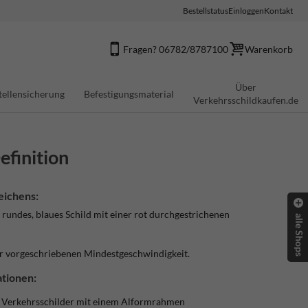
Bestellstatus
Einloggen
Kontakt
Fragen? 06782/8787100
Warenkorb
Über
tellensicherung
Befestigungsmaterial
Verkehrsschildkaufen.de
efinition
eichens:
 rundes, blaues Schild mit einer rot durchgestrichenen
alle Shops
er vorgeschriebenen Mindestgeschwindigkeit.
tionen:
e Verkehrsschilder mit einem Alformrahmen