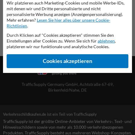
Wir platzieren auch Marketing-Cookies und mobile Werbe-IDs,
Übersicht der offiziellen Verkehrsschilder
mit denen wir und Dritte personalisierte und nicht
Verkehrsschildkaufen.de
personalisierte Werbung anzeigen (Anzeigenpersonalisierung).
Mehr erfahren?
Lesen Sie hier alles über unsere Cookie-
Richtlinien
.
Durch Klicken auf "Cookies akzeptieren" stimmen Sie den
Einstellungen aller Cookies zu. Wenn Sie sich für
ablehnen
,
platzieren wir nur funktionale und analytische Cookies.
Cookies akzeptieren
TrafficSupply Germany GmbH,
Achtstraße 67-69
,
Birkenfeld/Nahe, DE
Verkehrsschildkaufen.de ist ein Teil von TrafficSupply
TrafficSupply ist der größte Online-Anbieter von Verkehrs-, Text- und
Hinweisschildern sowie von mehr als 10.000 verkehrsbezogenen
Produkten. TrafficSupply besteht aus mehreren Webshop-Konzepten,