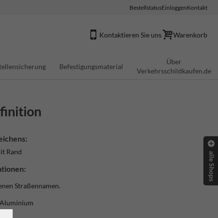
Bestellstatus
Einloggen
Kontakt
Kontaktieren Sie uns
Warenkorb
Über
tellensicherung
Befestigungsmaterial
Verkehrsschildkaufen.de
inition
eichens:
it Rand
alle Shops
tionen:
genen Straßennamen.
/ Aluminium
)