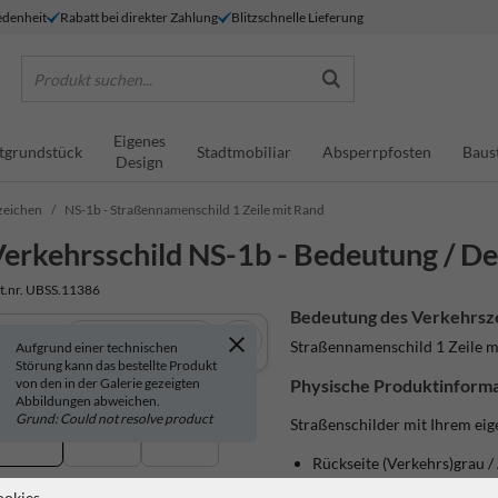
denheit
Rabatt bei direkter Zahlung
Blitzschnelle Lieferung
Produkt suchen...
Eigenes
tgrundstück
Stadtmobiliar
Absperrpfosten
Baus
Design
zeichen
NS-1b - Straßennamenschild 1 Zeile mit Rand
erkehrsschild NS-1b - Bedeutung / Def
t.nr. UBSS.11386
Bedeutung des Verkehrsz
In 3D anzeigen
Straßennamenschild 1 Zeile m
Aufgrund einer technischen
Störung kann das bestellte Produkt
von den in der Galerie gezeigten
Physische Produktinforma
Abbildungen abweichen.
Grund: Could not resolve product
Straßenschilder mit Ihrem ei
Rückseite (Verkehrs)grau 
Alformrahmen (silber/grau
ookies