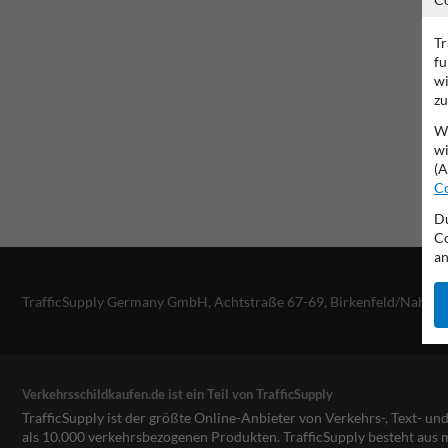
Tr
fu
wi
zu
Wi
wi
(A
Co
Du
Co
an
TrafficSupply Germany GmbH,
Achtstraße 67-69
,
Birkenfeld/Nahe, 
Verkehrsschildkaufen.de ist ein Teil von TrafficSupply
TrafficSupply ist der größte Online-Anbieter von Verkehrs-, Text- u
als 10.000 verkehrsbezogenen Produkten. TrafficSupply besteht au