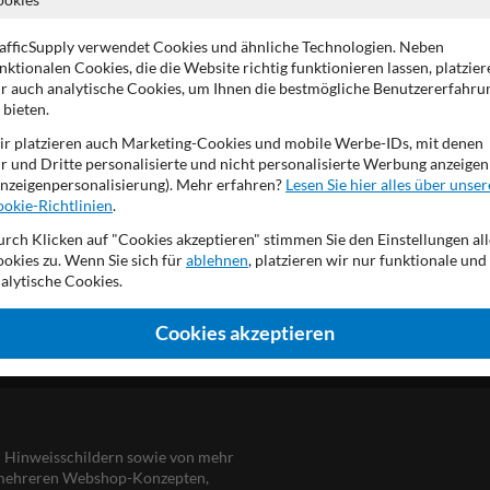
Reflexionsklasse RA1
Schriftart DIN-Engschrift
afficSupply verwendet Cookies und ähnliche Technologien. Neben
bis 11 Buchstaben
nktionalen Cookies, die die Website richtig funktionieren lassen, platzier
Produktionsprozess gemä
r auch analytische Cookies, um Ihnen die bestmögliche Benutzererfahru
Ausgestattet mit UV-best
 bieten.
r platzieren auch Marketing-Cookies und mobile Werbe-IDs, mit denen
r und Dritte personalisierte und nicht personalisierte Werbung anzeigen
nzeigenpersonalisierung). Mehr erfahren?
Lesen Sie hier alles über unser
okie-Richtlinien
.
rch Klicken auf "Cookies akzeptieren" stimmen Sie den Einstellungen all
okies zu. Wenn Sie sich für
ablehnen
, platzieren wir nur funktionale und
alytische Cookies.
DE
Cookies akzeptieren
nd Hinweisschildern sowie von mehr
s mehreren Webshop-Konzepten,