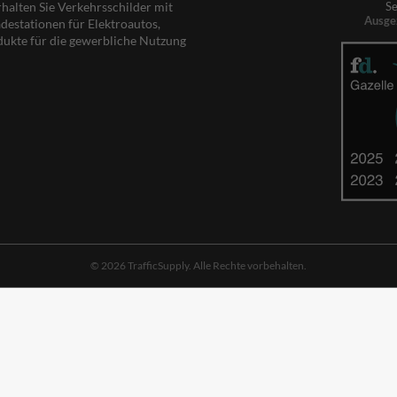
rhalten Sie Verkehrsschilder mit
Se
Ausge
destationen für Elektroautos,
dukte für die gewerbliche Nutzung
© 2026 TrafficSupply. Alle Rechte vorbehalten.