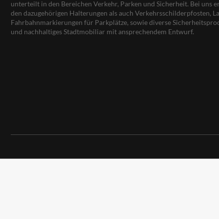
unterteilt in den Bereichen Verkehr, Parken und Sicherheit. Bei uns e
den dazugehörigen Halterungen als auch Verkehrsschilderpfosten, La
Fahrbahnmarkierungen für Parkplätze, sowie diverse Sicherheitspro
und nachhaltiges Stadtmobiliar mit ansprechendem Entwurf.