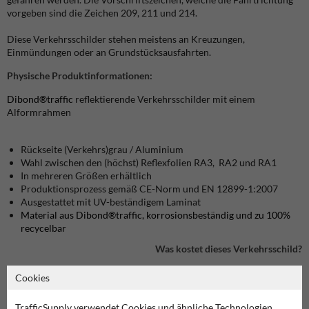
vorgeben sind die Zeichen 209, 211 und 214.
Diese Verkehrsschilder stehen meistens an Kreuzungen,
Einmündungen oder an Grundstücksausfahrten.
Physische Produktinformationen:
Dibond®traffic
reflektierende Verkehrsschilder mit einem
Alformrahmen
Rückseite (Verkehrs)grau / Aluminium
Wahl zwischen den (höchst) Reflexfolien RA3, RA2 und RA1
In mehreren Größen erhältlich
Produktionsprozess gemäß CE-Norm und EN 12899-1:2007
Ausgestattet mit UV-beständigem Laminat
Material aus Dibond®traffic, korrosionsbeständig und zu 100%
recycelbar
Was kostet dieses Verkehrsschild?
Cookies
Produkt in unserem Webshop ansehen
TrafficSupply verwendet Cookies und ähnliche Technologien.