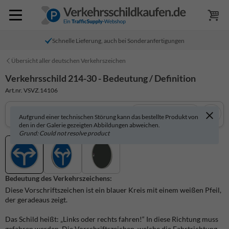
Schnelle Lieferung, auch bei Sonderanfertigungen
Übersicht aller deutschen Verkehrszeichen
Verkehrsschild 214-30 - Bedeutung / Definition
Art.nr. VSVZ.14106
In 3D anzeigen
Aufgrund einer technischen Störung kann das bestellte Produkt von
den in der Galerie gezeigten Abbildungen abweichen.
Grund: Could not resolve product
Bedeutung des Verkehrszeichens:
Diese Vorschriftszeichen ist ein blauer Kreis mit einem weißen Pfeil,
der geradeaus zeigt.
Das Schild heißt: „Links oder rechts fahren!“ In diese Richtung muss
gefahren werden. Die Vorschriftszeichen, welche die Fahrtrichtung