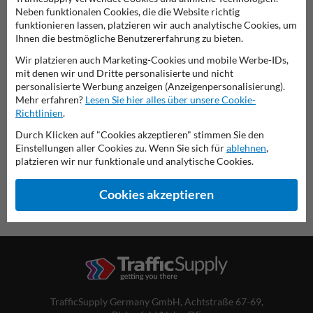
Neben funktionalen Cookies, die die Website richtig
funktionieren lassen, platzieren wir auch analytische Cookies, um
Ihnen die bestmögliche Benutzererfahrung zu bieten.
Verkehrsschild 214-30
Wir platzieren auch Marketing-Cookies und mobile Werbe-IDs,
mit denen wir und Dritte personalisierte und nicht
personalisierte Werbung anzeigen (Anzeigenpersonalisierung).
diese Informationen ausdrucken
Mehr erfahren?
Lesen Sie hier alles über unsere Cookie-
Richtlinien
.
Übersicht der offiziellen Verkehrsschilder
Verkehrsschildkaufen.de
Durch Klicken auf "Cookies akzeptieren" stimmen Sie den
Einstellungen aller Cookies zu. Wenn Sie sich für
ablehnen
,
platzieren wir nur funktionale und analytische Cookies.
Cookies akzeptieren
TrafficSupply Germany GmbH,
Achtstraße 67-69
,