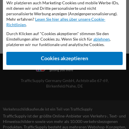
Wir platzieren auch Marketing-Cookies und mobile Werbe-IDs,
Übersicht der offiziellen Verkehrsschilder
mit denen wir und Dritte personalisierte und nicht
Verkehrsschildkaufen.de
personalisierte Werbung anzeigen (Anzeigenpersonalisierung).
Mehr erfahren?
Lesen Sie hier alles über unsere Cookie-
Richtlinien
.
Durch Klicken auf "Cookies akzeptieren" stimmen Sie den
Einstellungen aller Cookies zu. Wenn Sie sich für
ablehnen
,
platzieren wir nur funktionale und analytische Cookies.
Cookies akzeptieren
TrafficSupply Germany GmbH,
Achtstraße 67-69
,
Birkenfeld/Nahe, DE
Verkehrsschildkaufen.de ist ein Teil von TrafficSupply
TrafficSupply ist der größte Online-Anbieter von Verkehrs-, Text- und
Hinweisschildern sowie von mehr als 10.000 verkehrsbezogenen
Produkten. TrafficSupply besteht aus mehreren Webshop-Konzepten,