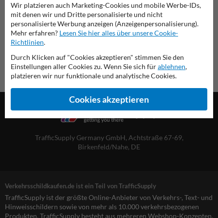
Wir platzieren auch Marketing-Cookies und mobile Werbe-IDs,
Übersicht der offiziellen Verkehrsschilder
mit denen wir und Dritte personalisierte und nicht
Verkehrsschildkaufen.de
personalisierte Werbung anzeigen (Anzeigenpersonalisierung).
Mehr erfahren?
Lesen Sie hier alles über unsere Cookie-
Richtlinien
.
Durch Klicken auf "Cookies akzeptieren" stimmen Sie den
Einstellungen aller Cookies zu. Wenn Sie sich für
ablehnen
,
platzieren wir nur funktionale und analytische Cookies.
Cookies akzeptieren
TrafficSupply Germany GmbH,
Achtstraße 67-69
,
Birkenfeld/Nahe, DE
Verkehrsschildkaufen.de ist ein Teil von TrafficSupply
TrafficSupply ist der größte Online-Anbieter von Verkehrs-, Text- und
Hinweisschildern sowie von mehr als 10.000 verkehrsbezogenen
Produkten. TrafficSupply besteht aus mehreren Webshop-Konzepten,