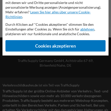
Verkehrsschildkaufen.de
mit denen wir und Dritte personalisierte und nicht
personalisierte Werbung anzeigen (Anzeigenpersonalisierung).
Mehr erfahren?
Lesen Sie hier alles über unsere Cookie-
Richtlinien
.
Durch Klicken auf "Cookies akzeptieren" stimmen Sie den
Einstellungen aller Cookies zu. Wenn Sie sich für
ablehnen
,
platzieren wir nur funktionale und analytische Cookies.
Cookies akzeptieren
TrafficSupply Germany GmbH,
Achtstraße 67-69
,
Birkenfeld/Nahe, DE
Verkehrsschildkaufen.de ist ein Teil von TrafficSupply
TrafficSupply ist der größte Online-Anbieter von Verkehrs-, Text- und
Hinweisschildern sowie von mehr als 10.000 verkehrsbezogenen
Produkten. TrafficSupply besteht aus mehreren Webshop-Konzepten,
unterteilt in den Bereichen Verkehr, Parken und Sicherheit. Bei uns
erhalten Sie Verkehrsschilder mit den dazugehörigen Halterungen als