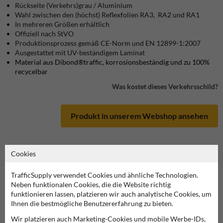
Rückseite (Verkehrs)grau / Aluminium
Wahl zwischen den (höchst) Reflexfolien RA3, RA2 und RA1
In mehreren Größen erhältlich
Offiziell nach StVO
Produktionsprozess gemäß CE-Norm und EN 12899-1:2007
Ausgestattet mit UV-beständigem Laminat
Material aus Dibond®traffic, korrosionsbeständig und zu 100%
recycelbar
Was kostet dieses Verkehrsschild?
Produkt in unserem Webshop ansehen
Cookies
Verkehrsschild 290.2
TrafficSupply verwendet Cookies und ähnliche Technologien.
Neben funktionalen Cookies, die die Website richtig
diese Informationen ausdrucken
funktionieren lassen, platzieren wir auch analytische Cookies, um
Ihnen die bestmögliche Benutzererfahrung zu bieten.
Übersicht der offiziellen Verkehrsschilder
Wir platzieren auch Marketing-Cookies und mobile Werbe-IDs,