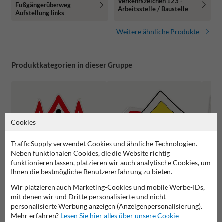
Verkehrszeichen 123 -
Fußgängerüberweg
Arbeitsstelle / Baustelle
Aufstellung links
Weitere ähnliche Produkte
Produktkategorien in dieser Gruppe
Cookies
TrafficSupply verwendet Cookies und ähnliche Technologien.
Neben funktionalen Cookies, die die Website richtig
funktionieren lassen, platzieren wir auch analytische Cookies, um
Ihnen die bestmögliche Benutzererfahrung zu bieten.
Wir platzieren auch Marketing-Cookies und mobile Werbe-IDs,
Gefahrenzeichen
Vorfahrtsschilder
Vorsch
mit denen wir und Dritte personalisierte und nicht
personalisierte Werbung anzeigen (Anzeigenpersonalisierung).
Mehr erfahren?
Lesen Sie hier alles über unsere Cookie-
Verkehrsschilder