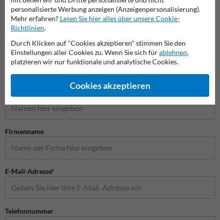
Vorschriftszeichen
Vorfahrtsschilder
Gefah
personalisierte Werbung anzeigen (Anzeigenpersonalisierung).
Mehr erfahren?
Lesen Sie hier alles über unsere Cookie-
Richtlinien
.
Verkehrsschilder
Durch Klicken auf "Cookies akzeptieren" stimmen Sie den
Einstellungen aller Cookies zu. Wenn Sie sich für
ablehnen
,
platzieren wir nur funktionale und analytische Cookies.
Stellen Sie Ihre Frage an Verkehrsschildkaufen.de
Cookies akzeptieren
Name*
Firmenname
E-Mail-Adresse*
Telefonnummer