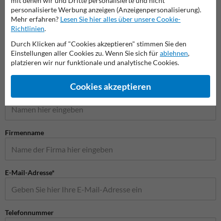
mit denen wir und Dritte personalisierte und nicht
Vorschriftszeichen
Vorfahrtsschilder
Gefah
personalisierte Werbung anzeigen (Anzeigenpersonalisierung).
Mehr erfahren?
Lesen Sie hier alles über unsere Cookie-
Richtlinien
.
Verkehrsschilder
Durch Klicken auf "Cookies akzeptieren" stimmen Sie den
Einstellungen aller Cookies zu. Wenn Sie sich für
ablehnen
,
platzieren wir nur funktionale und analytische Cookies.
Stellen Sie Ihre Frage an Verkehrsschildkaufen.de
Cookies akzeptieren
Name*
Firmenname
E-Mail-Adresse*
Telefonnummer