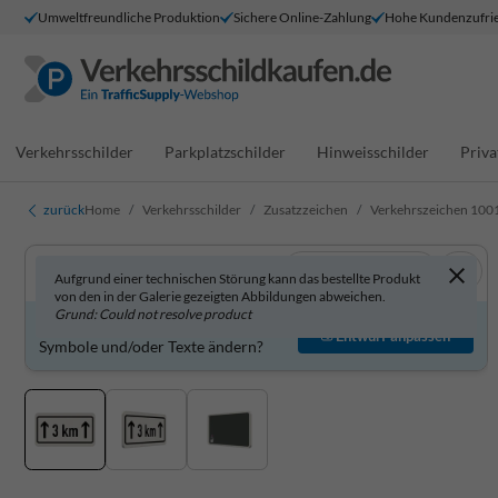
Umweltfreundliche Produktion
Sichere Online-Zahlung
Hohe Kundenzufrie
Verkehrsschilder
Parkplatzschilder
Hinweisschilder
Priva
zurück
Home
Verkehrsschilder
Zusatzzeichen
Verkehrszeichen 1001-
In 3D anzeigen
Aufgrund einer technischen Störung kann das bestellte Produkt
von den in der Galerie gezeigten Abbildungen abweichen.
Grund: Could not resolve product
Produkt individuell gestalten?
Entwurf anpassen
Symbole und/oder Texte ändern?