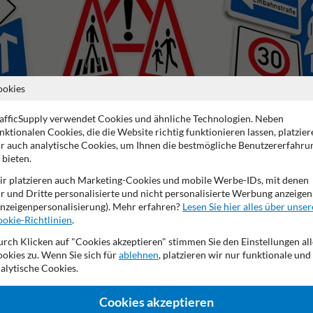
ookies
afficSupply verwendet Cookies und ähnliche Technologien. Neben
nktionalen Cookies, die die Website richtig funktionieren lassen, platzier
Gefahrenzeichen
Vorschriftszeichen
r auch analytische Cookies, um Ihnen die bestmögliche Benutzererfahru
 bieten.
r platzieren auch Marketing-Cookies und mobile Werbe-IDs, mit denen
r und Dritte personalisierte und nicht personalisierte Werbung anzeigen
nzeigenpersonalisierung). Mehr erfahren?
Lesen Sie hier alles über unser
okie-Richtlinien
.
2 Jahre Werksgarantie
Eigene Produktion
Made in DE
rch Klicken auf "Cookies akzeptieren" stimmen Sie den Einstellungen all
okies zu. Wenn Sie sich für
ablehnen
, platzieren wir nur funktionale und
alytische Cookies.
de
Cookies akzeptieren