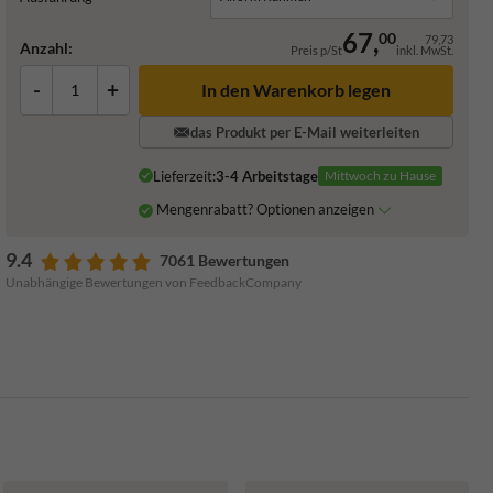
67,
00
79,73
Anzahl:
Preis p/St
inkl. MwSt.
-
+
In den Warenkorb legen
das Produkt per E-Mail weiterleiten
Lieferzeit:
3-4 Arbeitstage
Mittwoch zu Hause
Mengenrabatt? Optionen anzeigen
9.4
7061 Bewertungen
Unabhängige Bewertungen von FeedbackCompany