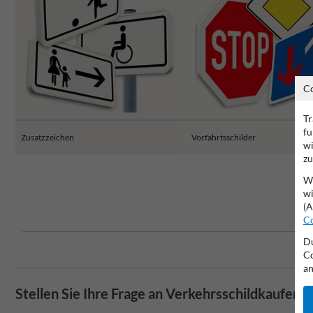
C
Tr
fu
Zusatzzeichen
Vorfahrtsschilder
wi
zu
Wi
wi
(A
Co
Du
Co
an
Stellen Sie Ihre Frage an Verkehrsschildkaufen.