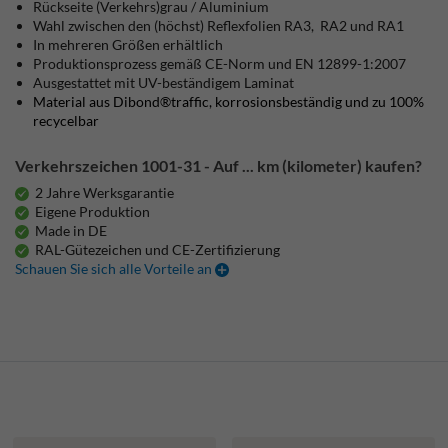
Rückseite (Verkehrs)grau / Aluminium
Wahl zwischen den (höchst) Reflexfolien RA3, RA2 und RA1
In mehreren Größen erhältlich
Produktionsprozess gemäß CE-Norm und EN 12899-1:2007
Ausgestattet mit UV-beständigem Laminat
Material aus Dibond®traffic, korrosionsbeständig und zu 100%
recycelbar
Verkehrszeichen 1001-31 - Auf ... km (kilometer) kaufen?
2 Jahre Werksgarantie
Eigene Produktion
Made in DE
RAL-Gütezeichen und CE-Zertifizierung
Schauen Sie sich alle Vorteile an