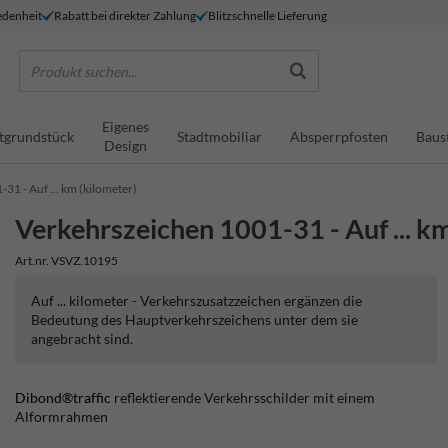
denheit
Rabatt bei direkter Zahlung
Blitzschnelle Lieferung
Produkt suchen...
Eigenes
tgrundstück
Stadtmobiliar
Absperrpfosten
Baus
Design
31 - Auf ... km (kilometer)
Verkehrszeichen 1001-31 - Auf ... km
Art.nr. VSVZ.10195
Auf ... kilometer - Verkehrszusatzzeichen ergänzen die
Bedeutung des Hauptverkehrszeichens unter dem sie
angebracht sind.
Dibond®traffic
reflektierende Verkehrsschilder mit einem
Alformrahmen