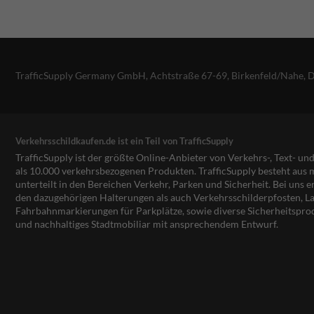
TrafficSupply Germany GmbH,
Achtstraße 67-69
,
Birkenfeld/Nahe, 
Verkehrsschildkaufen.de ist ein Teil von TrafficSupply
TrafficSupply ist der größte Online-Anbieter von Verkehrs-, Text- u
als 10.000 verkehrsbezogenen Produkten. TrafficSupply besteht au
unterteilt in den Bereichen Verkehr, Parken und Sicherheit. Bei uns e
den dazugehörigen Halterungen als auch Verkehrsschilderpfosten, La
Fahrbahnmarkierungen für Parkplätze, sowie diverse Sicherheitspro
und nachhaltiges Stadtmobiliar mit ansprechendem Entwurf.