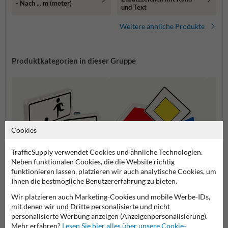
- Nach ... m (meter)
und Text
Weitere ähnliche Produkte
Produktkategorien in dieser Gruppe
Cookies
TrafficSupply verwendet Cookies und ähnliche Technologien.
Neben funktionalen Cookies, die die Website richtig
funktionieren lassen, platzieren wir auch analytische Cookies, um
Ihnen die bestmögliche Benutzererfahrung zu bieten.
Zusatzzeichen
Vorfahrtsschilder
Gefah
Wir platzieren auch Marketing-Cookies und mobile Werbe-IDs,
mit denen wir und Dritte personalisierte und nicht
personalisierte Werbung anzeigen (Anzeigenpersonalisierung).
Verkehrsschilder
Mehr erfahren?
Lesen Sie hier alles über unsere Cookie-