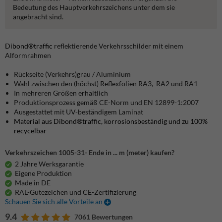
Bedeutung des Hauptverkehrszeichens unter dem sie
angebracht sind.
Dibond®traffic
reflektierende Verkehrsschilder mit einem
Alformrahmen
Rückseite (Verkehrs)grau / Aluminium
Wahl zwischen den (höchst) Reflexfolien RA3, RA2 und RA1
In mehreren Größen erhältlich
Produktionsprozess gemäß CE-Norm und EN 12899-1:2007
Ausgestattet mit UV-beständigem Laminat
Material aus Dibond®traffic, korrosionsbeständig und zu 100%
recycelbar
Verkehrszeichen 1005-31- Ende in ... m (meter) kaufen?
2 Jahre Werksgarantie
Eigene Produktion
Made in DE
RAL-Gütezeichen und CE-Zertifizierung
Schauen Sie sich alle Vorteile an
9.4
7061 Bewertungen