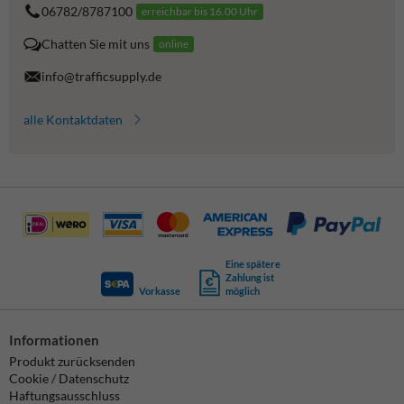
06782/8787100
erreichbar bis 16.00 Uhr
Chatten Sie mit uns
online
info@trafficsupply.de
alle Kontaktdaten
Eine spätere
Zahlung ist
Vorkasse
möglich
Informationen
Produkt zurücksenden
Cookie / Datenschutz
Haftungsausschluss