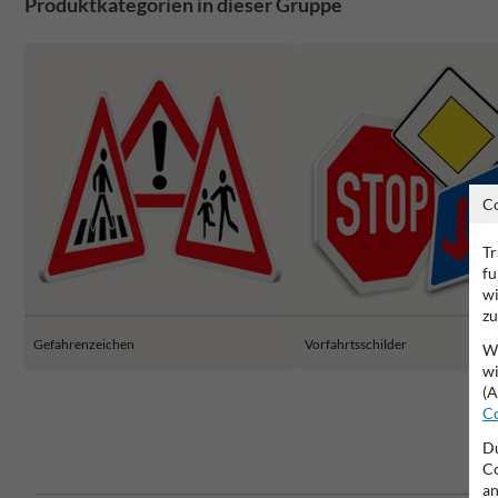
Produktkategorien in dieser Gruppe
C
Tr
fu
wi
zu
Gefahrenzeichen
Vorfahrtsschilder
Wi
wi
(A
Co
Du
Co
an