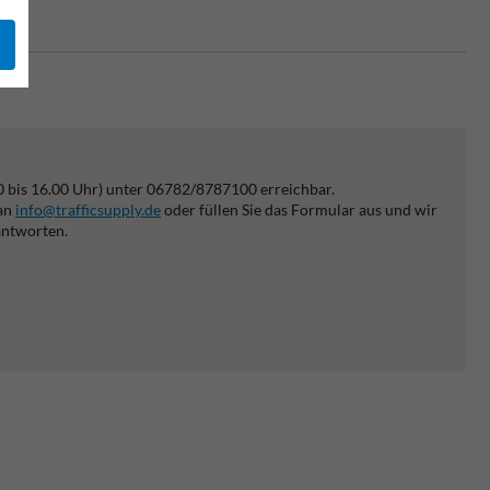
0 bis 16.00 Uhr) unter 06782/8787100 erreichbar.
 an
info@trafficsupply.de
oder füllen Sie das Formular aus und wir
antworten.