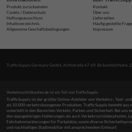
Produkt zurücksenden
Kontakt
Cookie / Datenschutz
Über uns
Haftungsausschluss
Lieferzeiten
Inhaltsverzeichnis
Häufig gestellte Frag
Allgemeine Geschäftsbedingungen
Impressum
TrafficSupply Germany GmbH,
Achtstraße 67-69
,
Birkenfeld/Nahe, 
Verkehrsschildkaufen.de ist ein Teil von TrafficSupply
TrafficSupply ist der größte Online-Anbieter von Verkehrs-, Text- u
als 10.000 verkehrsbezogenen Produkten. TrafficSupply besteht au
unterteilt in den Bereichen Verkehr, Parken und Sicherheit. Bei uns e
den dazugehörigen Halterungen als auch Verkehrsschilderpfosten, La
Fahrbahnmarkierungen für Parkplätze, sowie diverse Sicherheitspro
und nachhaltiges Stadtmobiliar mit ansprechendem Entwurf.