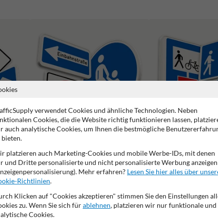
ookies
afficSupply verwendet Cookies und ähnliche Technologien. Neben
nktionalen Cookies, die die Website richtig funktionieren lassen, platzier
r auch analytische Cookies, um Ihnen die bestmögliche Benutzererfahru
 bieten.
Vorschriftszeichen
Richtzeichen
r platzieren auch Marketing-Cookies und mobile Werbe-IDs, mit denen
r und Dritte personalisierte und nicht personalisierte Werbung anzeigen
nzeigenpersonalisierung). Mehr erfahren?
Lesen Sie hier alles über unser
okie-Richtlinien
.
rch Klicken auf "Cookies akzeptieren" stimmen Sie den Einstellungen all
okies zu. Wenn Sie sich für
ablehnen
, platzieren wir nur funktionale und
alytische Cookies.
2 Jahre Werksgarantie
Eigene Produktion
Made in DE