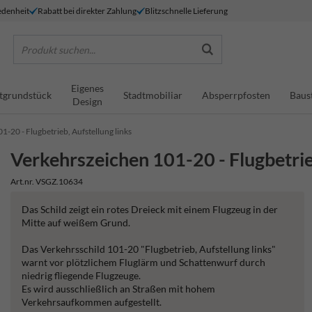
denheit
Rabatt bei direkter Zahlung
Blitzschnelle Lieferung
Produkt suchen...
Eigenes
tgrundstück
Stadtmobiliar
Absperrpfosten
Baus
Design
-20 - Flugbetrieb, Aufstellung links
Verkehrszeichen 101-20 - Flugbetrieb
Art.nr. VSGZ.10634
Das Schild zeigt ein rotes Dreieck mit einem Flugzeug in der
Mitte auf weißem Grund.
Das Verkehrsschild 101-20 "Flugbetrieb, Aufstellung links"
warnt vor plötzlichem Fluglärm und Schattenwurf durch
niedrig fliegende Flugzeuge.
Es wird ausschließlich an Straßen mit hohem
Verkehrsaufkommen aufgestellt.