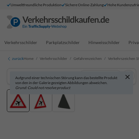
Umweltfreundliche Produktion
Sichere Online-Zahlung
Hohe Kundenzufrie
Verkehrsschilder
Parkplatzschilder
Hinweisschilder
Priva
zurück
Home
Verkehrsschilder
Gefahrenzeichen
Verkehrszeichen 101
In 3D anzeigen
Aufgrund einer technischen Störung kann das bestellte Produkt
von den in der Galerie gezeigten Abbildungen abweichen.
Grund: Could not resolve product