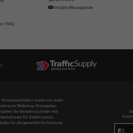
info@trafficsupply.de
en / FAQ
DE
nd Hinweisschildern sowie von mehr
s mehreren Webshop-Konzepten,
rhalten Sie Verkehrsschilder mit
Se
Ausge
destationen für Elektroautos,
dukte für die gewerbliche Nutzung