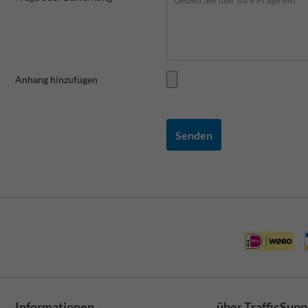
Anhang hinzufügen
Senden
Informationen
über TrafficSupp