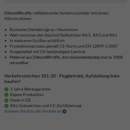
Dibond®traffic
reflektierende Verkehrsschilder mit einem
Alformrahmen
Rückseite (Verkehrs)grau / Aluminium
Wahl zwischen den (höchst) Reflexfolien RA3, RA2 und RA1
In mehreren Größen erhältlich
Produktionsprozess gemäß CE-Norm und EN 12899-1:2007
Ausgestattet mit UV-beständigem Laminat
Material aus Dibond®traffic, korrosionsbeständig und zu 100%
recycelbar
Verkehrszeichen 101-20 - Flugbetrieb, Aufstellung links
kaufen?
2 Jahre Werksgarantie
Eigene Produktion
Made in DE
RAL-Gütezeichen und CE-Zertifizierung
Schauen Sie sich alle Vorteile an