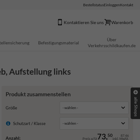
Bestellstatus
Einloggen
Kontakt
Kontaktieren Sie uns
Warenkorb
Über
tellensicherung
Befestigungsmaterial
Verkehrsschildkaufen.de
, Aufstellung links
Produkt zusammenstellen
alle Shops
Größe
Schutzart / Klasse
73,
50
87,46
Anzahl:
Preis p/St
inkl. MwSt.