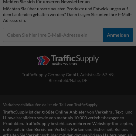
Melden Sie sich für unseren Newsletter an
Möchten Sie über unsere neusten Produkte und Entwicklungen auf
dem Laufenden gehalten werden? Dann tragen Sie unten Ihre E-Mail-
Adresse ein.
Anmelden
TrafficSupply Germany GmbH,
Achtstraße 67-69
,
Birkenfeld/Nahe, DE
Verkehrsschildkaufen.de ist ein Teil von TrafficSupply
TrafficSupply ist der größte Online-Anbieter von Verkehrs-, Text- und
Hinweisschildern sowie von mehr als 10.000 verkehrsbezogenen
Produkten. TrafficSupply besteht aus mehreren Webshop-Konzepten,
unterteilt in den Bereichen Verkehr, Parken und Sicherheit. Bei uns
erhalten Sie Verkehrsschilder mit den dazugehörigen Halterungen als