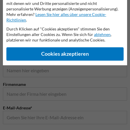
mit denen wir und Dritte personalisierte und nicht
Gefahrenzeichen
Vorfahrtsschilder
Vorsch
personalisierte Werbung anzeigen (Anzeigenpersonalisierung).
Mehr erfahren?
Lesen Sie hier alles über unsere Cookie-
Richtlinien
.
Verkehrsschilder
Durch Klicken auf "Cookies akzeptieren" stimmen Sie den
Einstellungen aller Cookies zu. Wenn Sie sich für
ablehnen
,
platzieren wir nur funktionale und analytische Cookies.
Stellen Sie Ihre Frage an Verkehrsschildkaufen.de
Cookies akzeptieren
Name*
Firmenname
E-Mail-Adresse*