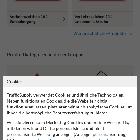
Verkehrszeichen 151 -
Verkehrszeichen 112 -
Bahnübergang
Unebene Fahrbahn
Weitere ähnliche Produkte
Produktkategorien in dieser Gruppe
Cookies
TrafficSupply verwendet Cookies und ähnliche Technologien.
Neben funktionalen Cookies, die die Website richtig
funktionieren lassen, platzieren wir auch analytische Cookies, um
Ihnen die bestmögliche Benutzererfahrung zu bieten.
Wir platzieren auch Marketing-Cookies und mobile Werbe-IDs,
mit denen wir und Dritte personalisierte und nicht
Gefahrenzeichen
Vorfahrtsschilder
Vorsch
personalisierte Werbung anzeigen (Anzeigenpersonalisierung).