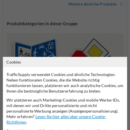
Weitere ähnliche Produkte
Produktkategorien in dieser Gruppe
Cookies
TrafficSupply verwendet Cookies und ähnliche Technologien.
Neben funktionalen Cookies, die die Website richtig
funktionieren lassen, platzieren wir auch analytische Cookies, um
Ihnen die bestmögliche Benutzererfahrung zu bieten.
Richtzeichen
Vorfahrtsschilder
Gefah
Wir platzieren auch Marketing-Cookies und mobile Werbe-IDs,
mit denen wir und Dritte personalisierte und nicht
personalisierte Werbung anzeigen (Anzeigenpersonalisierung).
Verkehrsschilder
Mehr erfahren?
Lesen Sie hier alles über unsere Cookie-
Richtlinien
.