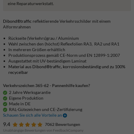
eine Reparaturwerkstatt.
Dibond®traffic
reflektierende Verkehrsschilder mit einem
Alformrahmen
Rückseite (Verkehrs)grau / Aluminium
Wahl zwischen den (höchst) Reflexfolien RA3, RA2 und RA1
In mehreren Größen erhältlich
Produktionsprozess gemäß CE-Norm und EN 12899-1:2007
Ausgestattet mit UV-beständigem Laminat
Material aus Dibond®traffic, korrosionsbeständig und zu 100%
recycelbar
Verkehrszeichen 365-62 - Pannenhilfe kaufen?
2 Jahre Werksgarantie
Eigene Produktion
Made in DE
RAL-Gütezeichen und CE-Zertifizierung
Schauen Sie sich alle Vorteile an
9.4
7062 Bewertungen
Unabhängige Bewertungen von FeedbackCompany