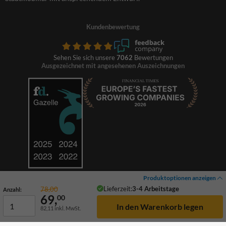
Kundenbewertung
Sehen Sie sich unsere
7062
Bewertungen
Ausgezeichnet mit angesehenen Auszeichnungen
Produktoptionen anzeigen
Lieferzeit:
3-4 Arbeitstage
78,00
Anzahl:
69,
00
82,11
inkl. MwSt.
© 2026 TrafficSupply. Alle Rechte vorbehalten.