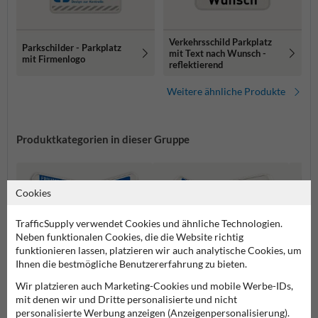
Verkehrsschild Parkplatz
Parkschilder - Parkplatz
mit Text nach Wunsch -
mit Firmenlogo
reflektierend
Weitere ähnliche Produkte
Produktkategorien in dieser Gruppe
Cookies
TrafficSupply verwendet Cookies und ähnliche Technologien.
Neben funktionalen Cookies, die die Website richtig
funktionieren lassen, platzieren wir auch analytische Cookies, um
Ihnen die bestmögliche Benutzererfahrung zu bieten.
Wir platzieren auch Marketing-Cookies und mobile Werbe-IDs,
mit denen wir und Dritte personalisierte und nicht
Parkplatz für
Behin
personalisierte Werbung anzeigen (Anzeigenpersonalisierung).
Parken erlaubt Schilder