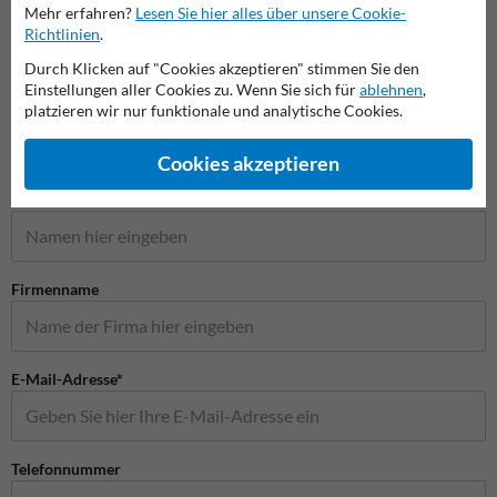
Elektrofahrzeuge Schilder
Schild
Mehr erfahren?
Lesen Sie hier alles über unsere Cookie-
Richtlinien
.
Parkschilder
Durch Klicken auf "Cookies akzeptieren" stimmen Sie den
Einstellungen aller Cookies zu. Wenn Sie sich für
ablehnen
,
platzieren wir nur funktionale und analytische Cookies.
Cookies akzeptieren
Stellen Sie Ihre Frage an Verkehrsschildkaufen.de
Name*
Firmenname
E-Mail-Adresse*
Telefonnummer