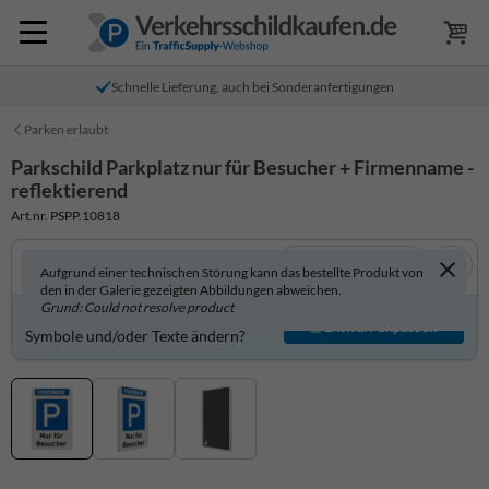
Schnelle Lieferung, auch bei Sonderanfertigungen
Parken erlaubt
Parkschild Parkplatz nur für Besucher + Firmenname -
reflektierend
Art.nr. PSPP.10818
In 3D anzeigen
Aufgrund einer technischen Störung kann das bestellte Produkt von
den in der Galerie gezeigten Abbildungen abweichen.
Grund: Could not resolve product
Produkt individuell gestalten?
Entwurf anpassen
Symbole und/oder Texte ändern?