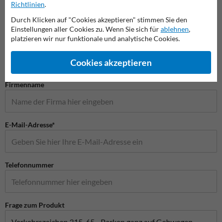
Richtlinien
.
Durch Klicken auf "Cookies akzeptieren" stimmen Sie den
Einstellungen aller Cookies zu. Wenn Sie sich für
ablehnen
,
Stellen Sie Ihre Frage an Verkehrsschildkaufen.de
platzieren wir nur funktionale und analytische Cookies.
Name*
Cookies akzeptieren
Firmenname
E-Mail-Adresse*
Telefonnummer
Frage zum Produkt