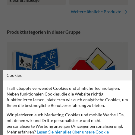
Elektrofahrzeuge
Weitere ähnliche Produkte
Produktkategorien in dieser Gruppe
Cookies
TrafficSupply verwendet Cookies und ähnliche Technologien.
Neben funktionalen Cookies, die die Website richtig
funktionieren lassen, platzieren wir auch analytische Cookies, um
Ihnen die bestmögliche Benutzererfahrung zu bieten.
Richtzeichen
Vorfahrtsschilder
Gefah
Wir platzieren auch Marketing-Cookies und mobile Werbe-IDs,
mit denen wir und Dritte personalisierte und nicht
personalisierte Werbung anzeigen (Anzeigenpersonalisierung).
Verkehrsschilder
Mehr erfahren?
Lesen Sie hier alles über unsere Cookie-