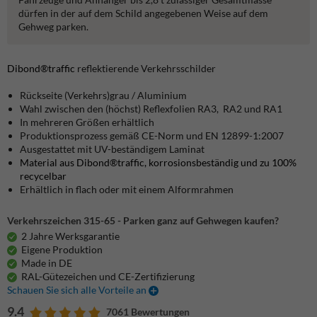
dürfen in der auf dem Schild angegebenen Weise auf dem
Gehweg parken.
Dibond®traffic
reflektierende Verkehrsschilder
Rückseite (Verkehrs)grau / Aluminium
Wahl zwischen den (höchst) Reflexfolien RA3, RA2 und RA1
In mehreren Größen erhältlich
Produktionsprozess gemäß CE-Norm und EN 12899-1:2007
Ausgestattet mit UV-beständigem Laminat
Material aus Dibond®traffic, korrosionsbeständig und zu 100%
recycelbar
Erhältlich in flach oder mit einem Alformrahmen
Verkehrszeichen 315-65 - Parken ganz auf Gehwegen kaufen?
2 Jahre Werksgarantie
Eigene Produktion
Made in DE
RAL-Gütezeichen und CE-Zertifizierung
Schauen Sie sich alle Vorteile an
9.4
7061 Bewertungen