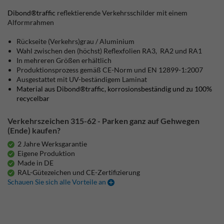
Dibond®traffic
reflektierende Verkehrsschilder mit einem
Alformrahmen
Rückseite (Verkehrs)grau / Aluminium
Wahl zwischen den (höchst) Reflexfolien RA3, RA2 und RA1
In mehreren Größen erhältlich
Produktionsprozess gemäß CE-Norm und EN 12899-1:2007
Ausgestattet mit UV-beständigem Laminat
Material aus Dibond®traffic, korrosionsbeständig und zu 100%
recycelbar
Verkehrszeichen 315-62 - Parken ganz auf Gehwegen
(Ende) kaufen?
2 Jahre Werksgarantie
Eigene Produktion
Made in DE
RAL-Gütezeichen und CE-Zertifizierung
Schauen Sie sich alle Vorteile an