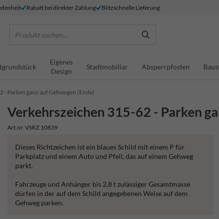
denheit
Rabatt bei direkter Zahlung
Blitzschnelle Lieferung
Produkt suchen...
Eigenes
tgrundstück
Stadtmobiliar
Absperrpfosten
Baus
Design
2 - Parken ganz auf Gehwegen (Ende)
Verkehrszeichen 315-62 - Parken g
Art.nr. VSRZ.10839
Dieses Richtzeichen ist ein blaues Schild mit einem P für
Parkplatz und einem Auto und Pfeil, das auf einem Gehweg
parkt.
Fahrzeuge und Anhänger bis 2,8 t zulässiger Gesamtmasse
dürfen in der auf dem Schild angegebenen Weise auf dem
Gehweg parken.