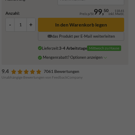
99,
50
118,41
Anzahl:
Preis p/St
inkl. MwSt.
-
+
In den Warenkorb legen
das Produkt per E-Mail weiterleiten
Lieferzeit:
3-4 Arbeitstage
Mittwoch zu Hause
Mengenrabatt? Optionen anzeigen
9.4
7061 Bewertungen
Unabhängige Bewertungen von FeedbackCompany