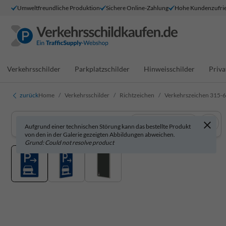
Umweltfreundliche Produktion
Sichere Online-Zahlung
Hohe Kundenzufrie
Verkehrsschilder
Parkplatzschilder
Hinweisschilder
Priva
zurück
Home
Verkehrsschilder
Richtzeichen
Verkehrszeichen 315-6
In 3D anzeigen
Aufgrund einer technischen Störung kann das bestellte Produkt
von den in der Galerie gezeigten Abbildungen abweichen.
Grund: Could not resolve product