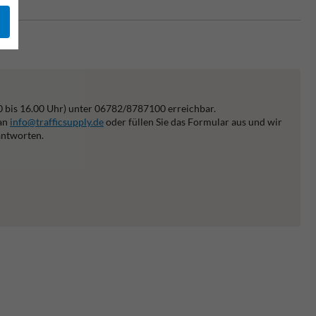
0 bis 16.00 Uhr) unter 06782/8787100 erreichbar.
 an
info@trafficsupply.de
oder füllen Sie das Formular aus und wir
antworten.