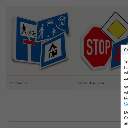
C
Tr
fu
wi
zu
Richtzeichen
Vorfahrtsschilder
Wi
wi
(A
Co
Du
Co
an