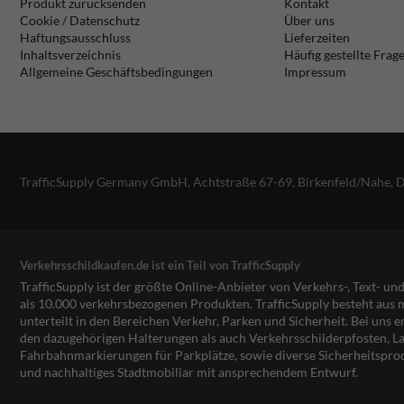
Produkt zurücksenden
Kontakt
Cookie / Datenschutz
Über uns
Haftungsausschluss
Lieferzeiten
Inhaltsverzeichnis
Häufig gestellte Frag
Allgemeine Geschäftsbedingungen
Impressum
TrafficSupply Germany GmbH,
Achtstraße 67-69
,
Birkenfeld/Nahe, 
Verkehrsschildkaufen.de ist ein Teil von TrafficSupply
TrafficSupply ist der größte Online-Anbieter von Verkehrs-, Text- u
als 10.000 verkehrsbezogenen Produkten. TrafficSupply besteht au
unterteilt in den Bereichen Verkehr, Parken und Sicherheit. Bei uns e
den dazugehörigen Halterungen als auch Verkehrsschilderpfosten, La
Fahrbahnmarkierungen für Parkplätze, sowie diverse Sicherheitspro
und nachhaltiges Stadtmobiliar mit ansprechendem Entwurf.