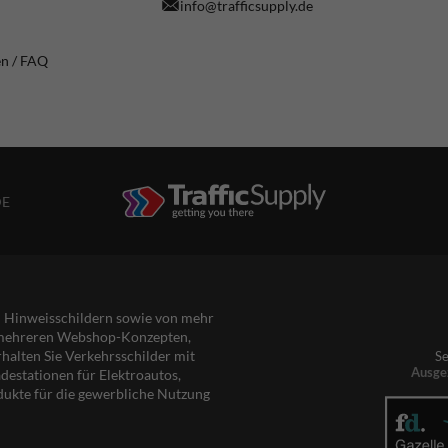
info@trafficsupply.de
en / FAQ
DE
nd Hinweisschildern sowie von mehr
s mehreren Webshop-Konzepten,
rhalten Sie Verkehrsschilder mit
Se
Ausge
destationen für Elektroautos,
dukte für die gewerbliche Nutzung