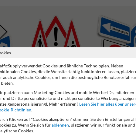
ookies
afficSupply verwendet Cookies und ähnliche Technologien. Neben
nktionalen Cookies, die die Website richtig funktionieren lassen, platzier
r auch analytische Cookies, um Ihnen die bestmögliche Benutzererfahru
 bieten.
Gefahrenzeichen
Vorschriftszeichen
r platzieren auch Marketing-Cookies und mobile Werbe-IDs, mit denen
r und Dritte personalisierte und nicht personalisierte Werbung anzeigen
nzeigenpersonalisierung). Mehr erfahren?
Lesen Sie hier alles über unser
okie-Richtlinien
.
rch Klicken auf "Cookies akzeptieren" stimmen Sie den Einstellungen all
okies zu. Wenn Sie sich für
ablehnen
, platzieren wir nur funktionale und
2 Jahre Werksgarantie
Eigene Produktion
Made in DE
alytische Cookies.