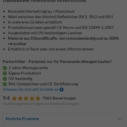
Dibond®traffic
reflektierende Verkehrsschilder
Rückseite (Verkehrs)grau / Aluminium
Wahl zwischen den (höchst) Reflexfolien RA3, RA2 und RA1
In mehreren Größen erhältlich
Produktionsprozess gemäß CE-Norm und EN 12899-1:2007
Ausgestattet mit UV-beständigem Laminat
Material aus Dibond®traffic, korrosionsbeständig und zu 100%
recycelbar
Erhältlich in flach oder mit einem Alformrahmen
Parkschilder - Parkplatz nur für Personenkraftwagen kaufen?
2 Jahre Werksgarantie
Eigene Produktion
UV-beständig
RAL-Gütezeichen und CE-Zertifizierung
Schauen Sie sich alle Vorteile an
9.4
7061 Bewertungen
Unabhängige Bewertungen von FeedbackCompany
Ähnliche Produkte