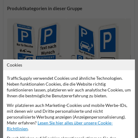
Produktkategorien in dieser Gruppe
Cookies
TrafficSupply verwendet Cookies und ähnliche Technologien.
Parkplatz für
Behin
Neben funktionalen Cookies, die die Website richtig
Parken erlaubt Schilder
Elektrofahrzeuge Schilder
Schild
funktionieren lassen, platzieren wir auch analytische Cookies, um
Ihnen die bestmögliche Benutzererfahrung zu bieten.
Parkschilder
Wir platzieren auch Marketing-Cookies und mobile Werbe-IDs,
mit denen wir und Dritte personalisierte und nicht
personalisierte Werbung anzeigen (Anzeigenpersonalisierung).
Mehr erfahren?
Lesen Sie hier alles über unsere Cookie-
Richtlinien
.
Stellen Sie Ihre Frage an Verkehrsschildkaufen.de