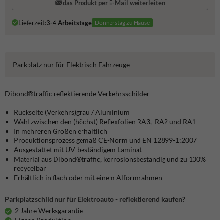
das Produkt per E-Mail weiterleiten
Lieferzeit:
3-4 Arbeitstage
Donnerstag zu Hause
Parkplatz nur für Elektrisch Fahrzeuge
Dibond®traffic
reflektierende Verkehrsschilder
Rückseite (Verkehrs)grau / Aluminium
Wahl zwischen den (höchst) Reflexfolien RA3, RA2 und RA1
In mehreren Größen erhältlich
Produktionsprozess gemäß CE-Norm und EN 12899-1:2007
Ausgestattet mit UV-beständigem Laminat
Material aus Dibond®traffic, korrosionsbeständig und zu 100%
recycelbar
Erhältlich in flach oder mit einem Alformrahmen
Parkplatzschild nur für Elektroauto - reflektierend kaufen?
2 Jahre Werksgarantie
Eigene Produktion