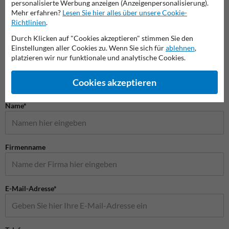
personalisierte Werbung anzeigen (Anzeigenpersonalisierung).
Parkplatz für
Behin
Mehr erfahren?
Lesen Sie hier alles über unsere Cookie-
Parken erlaubt Schilder
Elektrofahrzeuge Schilder
Schild
Richtlinien
.
Durch Klicken auf "Cookies akzeptieren" stimmen Sie den
Parkschilder
Einstellungen aller Cookies zu. Wenn Sie sich für
ablehnen
,
platzieren wir nur funktionale und analytische Cookies.
Cookies akzeptieren
Stellen Sie Ihre Frage an Verkehrsschildkaufen.de
Name*
Firmenname
E-Mail-Adresse*