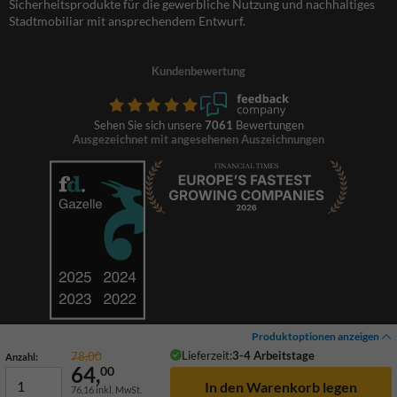
Sicherheitsprodukte für die gewerbliche Nutzung und nachhaltiges
Stadtmobiliar mit ansprechendem Entwurf.
Kundenbewertung
Sehen Sie sich unsere
7061
Bewertungen
Ausgezeichnet mit angesehenen Auszeichnungen
Produktoptionen anzeigen
Lieferzeit:
3-4 Arbeitstage
78,00
Anzahl:
64,
00
76,16
inkl. MwSt.
© 2026 TrafficSupply. Alle Rechte vorbehalten.