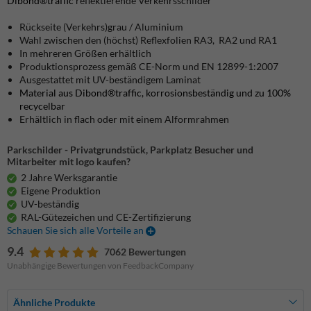
Dibond®traffic
reflektierende Verkehrsschilder
Rückseite (Verkehrs)grau / Aluminium
Wahl zwischen den (höchst) Reflexfolien RA3, RA2 und RA1
In mehreren Größen erhältlich
Produktionsprozess gemäß CE-Norm und EN 12899-1:2007
Ausgestattet mit UV-beständigem Laminat
Material aus Dibond®traffic, korrosionsbeständig und zu 100%
recycelbar
Erhältlich in flach oder mit einem Alformrahmen
Parkschilder - Privatgrundstück, Parkplatz Besucher und
Mitarbeiter mit logo kaufen?
2 Jahre Werksgarantie
Eigene Produktion
UV-beständig
RAL-Gütezeichen und CE-Zertifizierung
Schauen Sie sich alle Vorteile an
9.4
7062 Bewertungen
Unabhängige Bewertungen von FeedbackCompany
Ähnliche Produkte