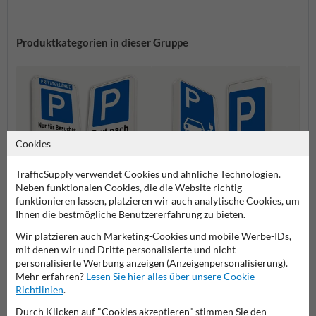
Produktkategorien in dieser Gruppe
Cookies
TrafficSupply verwendet Cookies und ähnliche Technologien.
Neben funktionalen Cookies, die die Website richtig
funktionieren lassen, platzieren wir auch analytische Cookies, um
Ihnen die bestmögliche Benutzererfahrung zu bieten.
Parkplatz für
Behin
Parken erlaubt Schilder
Elektrofahrzeuge Schilder
Schild
Wir platzieren auch Marketing-Cookies und mobile Werbe-IDs,
mit denen wir und Dritte personalisierte und nicht
personalisierte Werbung anzeigen (Anzeigenpersonalisierung).
Parkschilder
Mehr erfahren?
Lesen Sie hier alles über unsere Cookie-
Richtlinien
.
Durch Klicken auf "Cookies akzeptieren" stimmen Sie den