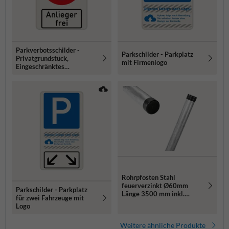
Parkverbotsschilder -
Parkschilder - Parkplatz
Privatgrundstück,
mit Firmenlogo
Eingeschränktes
Haltverbot, Anlieger frei
Rohrpfosten Stahl
feuerverzinkt Ø60mm
Parkschilder - Parkplatz
Länge 3500 mm inkl.
für zwei Fahrzeuge mit
Erdanker und Rohrkappe
Logo
Weitere ähnliche Produkte