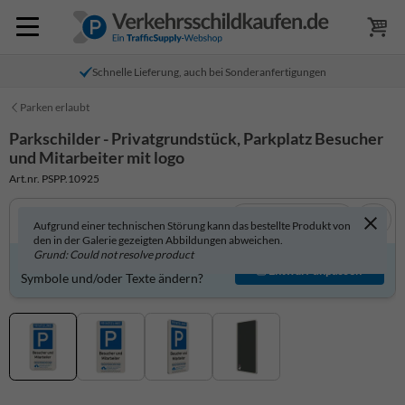
Schnelle Lieferung, auch bei Sonderanfertigungen
Parken erlaubt
Parkschilder - Privatgrundstück, Parkplatz Besucher
und Mitarbeiter mit logo
Art.nr. PSPP.10925
In 3D anzeigen
Aufgrund einer technischen Störung kann das bestellte Produkt von
den in der Galerie gezeigten Abbildungen abweichen.
Grund: Could not resolve product
Produkt individuell gestalten?
Entwurf anpassen
Symbole und/oder Texte ändern?