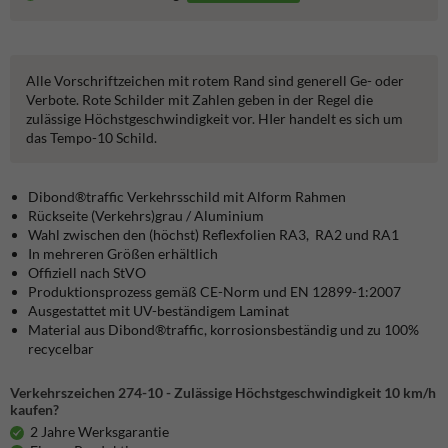
Alle Vorschriftzeichen mit rotem Rand sind generell Ge- oder
Verbote. Rote Schilder mit Zahlen geben in der Regel die
zulässige Höchstgeschwindigkeit vor. HIer handelt es sich um
das Tempo-10 Schild.
Dibond®traffic
Verkehrsschild mit Alform Rahmen
Rückseite (Verkehrs)grau / Aluminium
Wahl zwischen den (höchst) Reflexfolien RA3, RA2 und RA1
In mehreren Größen erhältlich
Offiziell nach StVO
Produktionsprozess gemäß CE-Norm und EN 12899-1:2007
Ausgestattet mit UV-beständigem Laminat
Material aus Dibond®traffic, korrosionsbeständig und zu 100%
recycelbar
Verkehrszeichen 274-10 - Zulässige Höchstgeschwindigkeit 10 km/h
kaufen?
2 Jahre Werksgarantie