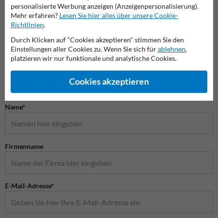
personalisierte Werbung anzeigen (Anzeigenpersonalisierung).
Mehr erfahren?
Lesen Sie hier alles über unsere Cookie-
Vorschriftszeichen
Vorfahrtsschilder
Gefah
Richtlinien
.
Durch Klicken auf "Cookies akzeptieren" stimmen Sie den
Einstellungen aller Cookies zu. Wenn Sie sich für
ablehnen
,
Verkehrsschilder
platzieren wir nur funktionale und analytische Cookies.
Cookies akzeptieren
Stellen Sie Ihre Frage an Verkehrsschildkaufen.de
Name*
Firmenname
E-Mail-Adresse*