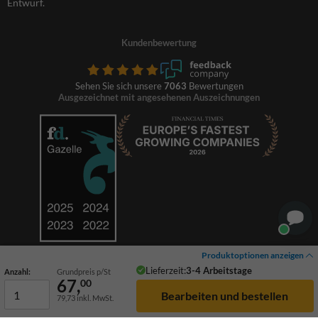
Entwurf.
Kundenbewertung
Sehen Sie sich unsere
7063
Bewertungen
Ausgezeichnet mit angesehenen Auszeichnungen
Produktoptionen anzeigen
Lieferzeit:
3-4 Arbeitstage
Anzahl:
Grundpreis p/St
67,
00
79,73
inkl. MwSt.
© 2026 TrafficSupply. Alle Rechte vorbehalten.