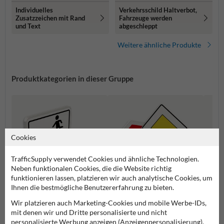
Individuelles
Verkehrsschild Haltverbot,
Zusatzzeichen mit Rand
Fahrzeuge werden
und Text
abgeschleppt
Weitere ähnliche Produkte
Produktkategorien in dieser Gruppe
Cookies
TrafficSupply verwendet Cookies und ähnliche Technologien.
Neben funktionalen Cookies, die die Website richtig
funktionieren lassen, platzieren wir auch analytische Cookies, um
Ihnen die bestmögliche Benutzererfahrung zu bieten.
Wir platzieren auch Marketing-Cookies und mobile Werbe-IDs,
Zusatzzeichen
Vorfahrtsschilder
Gefah
mit denen wir und Dritte personalisierte und nicht
personalisierte Werbung anzeigen (Anzeigenpersonalisierung).