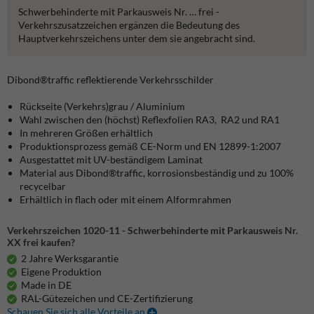
Schwerbehinderte mit Parkausweis Nr. … frei -
Verkehrszusatzzeichen ergänzen die Bedeutung des
Hauptverkehrszeichens unter dem sie angebracht sind.
Dibond®traffic
reflektierende Verkehrsschilder
Rückseite (Verkehrs)grau / Aluminium
Wahl zwischen den (höchst) Reflexfolien RA3, RA2 und RA1
In mehreren Größen erhältlich
Produktionsprozess gemäß CE-Norm und EN 12899-1:2007
Ausgestattet mit UV-beständigem Laminat
Material aus Dibond®traffic, korrosionsbeständig und zu 100%
recycelbar
Erhältlich in flach oder mit einem Alformrahmen
Verkehrszeichen 1020-11 - Schwerbehinderte mit Parkausweis Nr.
XX frei kaufen?
2 Jahre Werksgarantie
Eigene Produktion
Made in DE
RAL-Gütezeichen und CE-Zertifizierung
Schauen Sie sich alle Vorteile an