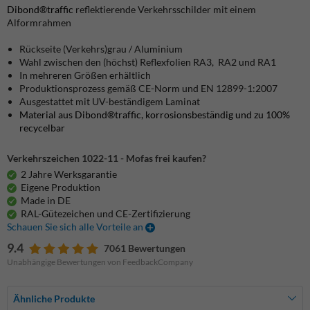
Dibond®traffic
reflektierende Verkehrsschilder mit einem
Alformrahmen
Rückseite (Verkehrs)grau / Aluminium
Wahl zwischen den (höchst) Reflexfolien RA3, RA2 und RA1
In mehreren Größen erhältlich
Produktionsprozess gemäß CE-Norm und EN 12899-1:2007
Ausgestattet mit UV-beständigem Laminat
Material aus Dibond®traffic, korrosionsbeständig und zu 100%
recycelbar
Verkehrszeichen 1022-11 - Mofas frei kaufen?
2 Jahre Werksgarantie
Eigene Produktion
Made in DE
RAL-Gütezeichen und CE-Zertifizierung
Schauen Sie sich alle Vorteile an
9.4
7061 Bewertungen
Unabhängige Bewertungen von FeedbackCompany
Ähnliche Produkte