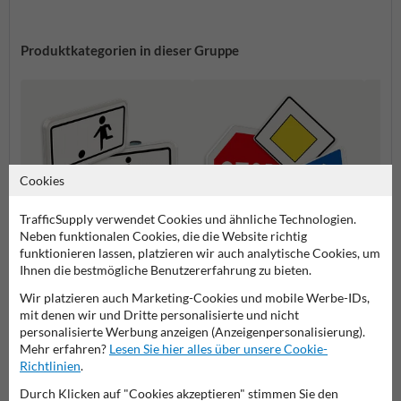
Produktkategorien in dieser Gruppe
Cookies
TrafficSupply verwendet Cookies und ähnliche Technologien.
Neben funktionalen Cookies, die die Website richtig
funktionieren lassen, platzieren wir auch analytische Cookies, um
Ihnen die bestmögliche Benutzererfahrung zu bieten.
Zusatzzeichen
Vorfahrtsschilder
Gefah
Wir platzieren auch Marketing-Cookies und mobile Werbe-IDs,
mit denen wir und Dritte personalisierte und nicht
Verkehrsschilder
personalisierte Werbung anzeigen (Anzeigenpersonalisierung).
Mehr erfahren?
Lesen Sie hier alles über unsere Cookie-
Richtlinien
.
Durch Klicken auf "Cookies akzeptieren" stimmen Sie den