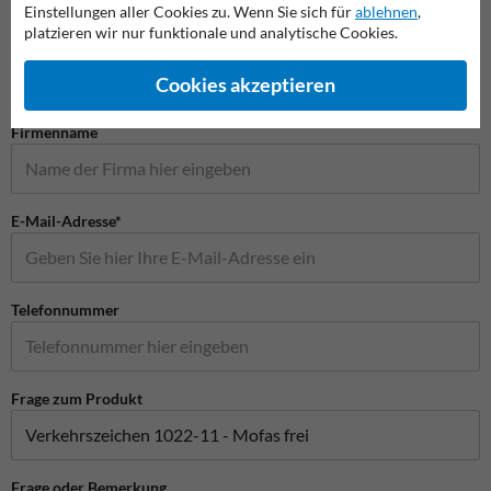
Stellen Sie Ihre Frage an Verkehrsschildkaufen.de
Einstellungen aller Cookies zu. Wenn Sie sich für
ablehnen
,
platzieren wir nur funktionale und analytische Cookies.
Name*
Cookies akzeptieren
Firmenname
E-Mail-Adresse*
Telefonnummer
Frage zum Produkt
Frage oder Bemerkung