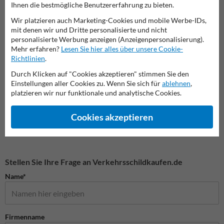
Ihnen die bestmögliche Benutzererfahrung zu bieten.
Wir platzieren auch Marketing-Cookies und mobile Werbe-IDs,
mit denen wir und Dritte personalisierte und nicht
personalisierte Werbung anzeigen (Anzeigenpersonalisierung).
Mehr erfahren?
Lesen Sie hier alles über unsere Cookie-
Richtlinien
.
Durch Klicken auf "Cookies akzeptieren" stimmen Sie den
Einstellungen aller Cookies zu. Wenn Sie sich für
ablehnen
,
Vorschriftszeichen
Vorfahrtsschilder
Gefah
platzieren wir nur funktionale und analytische Cookies.
Cookies akzeptieren
Verkehrsschilder
Stellen Sie Ihre Frage an Verkehrsschildkaufen.de
Name*
Firmenname