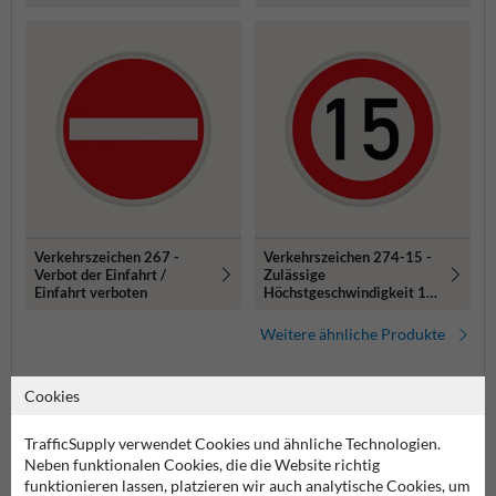
km/h
Verkehrszeichen 267 -
Verkehrszeichen 274-15 -
Verbot der Einfahrt /
Zulässige
Einfahrt verboten
Höchstgeschwindigkeit 15
km/h
Weitere ähnliche Produkte
Cookies
Produktkategorien in dieser Gruppe
TrafficSupply verwendet Cookies und ähnliche Technologien.
Neben funktionalen Cookies, die die Website richtig
funktionieren lassen, platzieren wir auch analytische Cookies, um