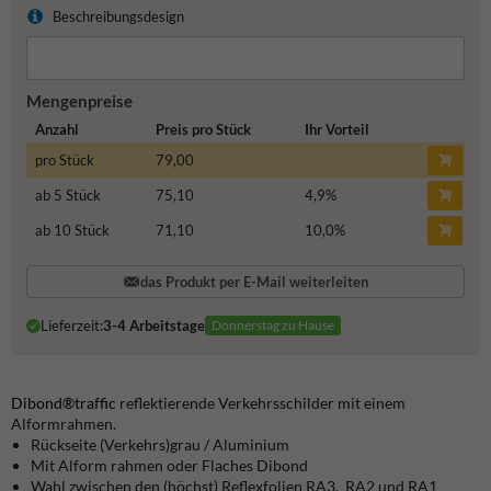
Beschreibungsdesign
Mengenpreise
Anzahl
Preis pro Stück
Ihr Vorteil
pro Stück
79,00
ab 5 Stück
75,10
4,9
%
ab 10 Stück
71,10
10,0
%
das Produkt per E-Mail weiterleiten
Lieferzeit:
3-4 Arbeitstage
Donnerstag zu Hause
Dibond®traffic
reflektierende Verkehrsschilder mit einem
Alformrahmen.
Rückseite (Verkehrs)grau / Aluminium
Mit Alform rahmen oder Flaches Dibond
Wahl zwischen den (höchst) Reflexfolien RA3, RA2 und RA1