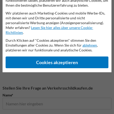
funktionieren lassen, platzieren wir auch analytische Cookies, um
Ihnen die bestmögliche Benutzererfahrung zu bieten.
Wir platzieren auch Marketing-Cookies und mobile Werbe-IDs,
mit denen wir und Dritte personalisierte und nicht
personalisierte Werbung anzeigen (Anzeigenpersonalisierung).
Mehr erfahren?
Lesen Sie hier alles über unsere Cookie-
Richtlinien
.
Durch Klicken auf "Cookies akzeptieren" stimmen Sie den
Einstellungen aller Cookies zu. Wenn Sie sich für
ablehnen
,
Schilder mit eigenem Design
Vorfahrtsschilder
Gefah
platzieren wir nur funktionale und analytische Cookies.
Cookies akzeptieren
Verkehrsschilder
Stellen Sie Ihre Frage an Verkehrsschildkaufen.de
Name*