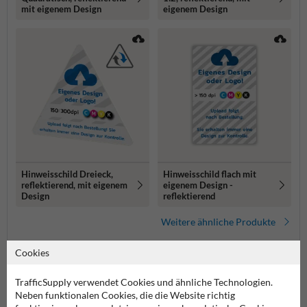
mit eigenem Design
eigenem Design
Hinweisschild Dreieck,
Hinweisschild flach mit
reflektierend, mit eigenem
eigenem Design -
Design
reflektierend
Weitere ähnliche Produkte
Cookies
Produktkategorien in dieser Gruppe
TrafficSupply verwendet Cookies und ähnliche Technologien.
Neben funktionalen Cookies, die die Website richtig