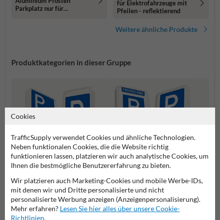
Aluminium Pfosten
für Elektrofahrzeuge mit
Parkplatz nur für
Pfeilen - reflektierend
Elektrisch Fahrzeuge mit
name
Weitere ähnliche Produkte
Produktkategorien in dieser Gruppe
Cookies
TrafficSupply verwendet Cookies und ähnliche Technologien.
Neben funktionalen Cookies, die die Website richtig
funktionieren lassen, platzieren wir auch analytische Cookies, um
Ihnen die bestmögliche Benutzererfahrung zu bieten.
Wir platzieren auch Marketing-Cookies und mobile Werbe-IDs,
Parkplatz für
Behin
Parken erlaubt Schilder
Elektrofahrzeuge Schilder
Schild
mit denen wir und Dritte personalisierte und nicht
personalisierte Werbung anzeigen (Anzeigenpersonalisierung).
Mehr erfahren?
Lesen Sie hier alles über unsere Cookie-
Parkschilder
Richtlinien
.