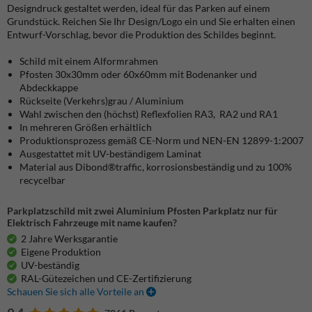
Designdruck gestaltet werden, ideal für das Parken auf einem
Grundstück. Reichen Sie Ihr Design/Logo ein und Sie erhalten einen
Entwurf-Vorschlag, bevor die Produktion des Schildes beginnt.
Schild mit einem Alformrahmen
Pfosten 30x30mm oder 60x60mm mit Bodenanker und
Abdeckkappe
Rückseite (Verkehrs)grau / Aluminium
Wahl zwischen den (höchst) Reflexfolien RA3, RA2 und RA1
In mehreren Größen erhältlich
Produktionsprozess gemäß CE-Norm und NEN-EN 12899-1:2007
Ausgestattet mit UV-beständigem Laminat
Material aus Dibond®traffic, korrosionsbeständig und zu 100%
recycelbar
Parkplatzschild mit zwei Aluminium Pfosten Parkplatz nur für
Elektrisch Fahrzeuge mit name kaufen?
2 Jahre Werksgarantie
Eigene Produktion
UV-beständig
RAL-Gütezeichen und CE-Zertifizierung
Schauen Sie sich alle Vorteile an