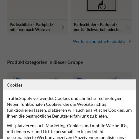
Parkschilder - Parkplatz
Parkschilder - Parkplatz
mit Text nach Wunsch
nur für Schwerbehinderte
Weitere ähnliche Produkte
Produktkategorien in dieser Gruppe
Cookies
TrafficSupply verwendet Cookies und ähnliche Technologien.
Neben funktionalen Cookies, die die Website richtig
funktionieren lassen, platzieren wir auch analytische Cookies, um
Ihnen die bestmögliche Benutzererfahrung zu bieten.
Wir platzieren auch Marketing-Cookies und mobile Werbe-IDs,
mit denen wir und Dritte personalisierte und nicht
personalisierte Werbung anzeigen (Anzeigenpersonalisierung).
Behindertenparkplatz
Parkpl