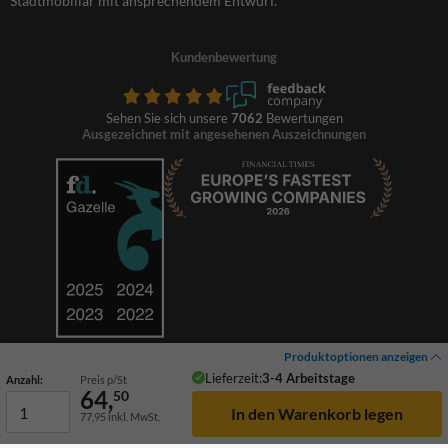
Stadtmobiliar mit ansprechendem Entwurf.
Kundenbewertung
Sehen Sie sich unsere
7062
Bewertungen
Ausgezeichnet mit angesehenen Auszeichnungen
Produktoptionen anzeigen
Lieferzeit:
3-4 Arbeitstage
Anzahl:
Preis p/St
64,
50
77,95
inkl. MwSt.
© 2026 TrafficSupply. Alle Rechte vorbehalten.