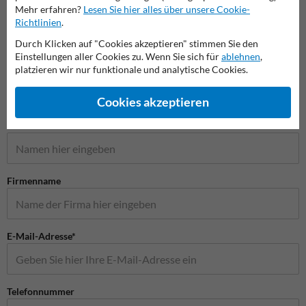
Parken erlaubt Schilder
Schilder
Elektr
Mehr erfahren?
Lesen Sie hier alles über unsere Cookie-
Richtlinien
.
Durch Klicken auf "Cookies akzeptieren" stimmen Sie den
Parkschilder
Einstellungen aller Cookies zu. Wenn Sie sich für
ablehnen
,
platzieren wir nur funktionale und analytische Cookies.
Cookies akzeptieren
Stellen Sie Ihre Frage an Verkehrsschildkaufen.de
Name*
Firmenname
E-Mail-Adresse*
Telefonnummer